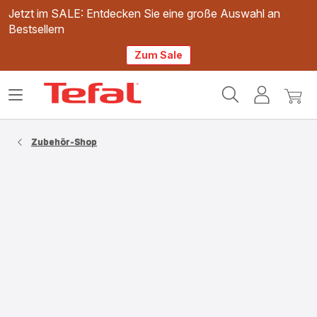
Jetzt im SALE: Entdecken Sie eine große Auswahl an
Bestsellern
Zum Sale
Tefal
Das
Mein
Mein
Homepage
Menü
Konto
Waren
öffnen
Zubehör-Shop