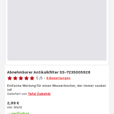
Abnehmbarer Antikalkfilter SS-7235005928
Bewertung
5
/5
-
6 Bewertungen
Bewertung
Einfache Wartung für einen Wasserkocher, der immer sauber
mit
ist!
5
Geliefert von
Tefal Zubehör
Sternen
2,99 €
(Durchschnitt)
Preis
inkl. MwSt
verfügbar