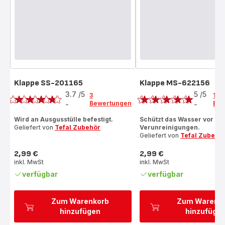
Klappe SS-201165
Klappe MS-622156
Bewertung
Bewertung
3.7
/5
5
/5
3
1
Bewertungen
Bew
-
-
ratings.3.7
Bewertung
mit
Wird an Ausgusstülle befestigt.
Schützt das Wasser vor
Geliefert von
Tefal Zubehör
Verunreinigungen.
5
Geliefert von
Tefal Zubehö
Sternen
(Durchschnitt)
2,99 €
2,99 €
Preis
Preis
inkl. MwSt
inkl. MwSt
verfügbar
verfügbar
Zum Warenkorb
Zum Warenk
hinzufügen
hinzufüge