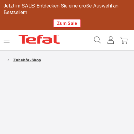
Jetzt im SALE: Entdecken Sie eine große Auswahl an
Bestsellern
Zum Sale
Tefal
Das
Mein
Mein
Homepage
Menü
Konto
Waren
öffnen
Zubehör-Shop