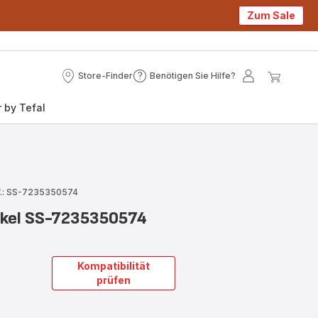
Zum Sale
Store-Finder
Benötigen Sie Hilfe?
Store-
Benötigen
Mein
Mein
Finder
Sie
Konto
Waren
 by Tefal
Hilfe?
f.: SS-7235350574
ckel SS-7235350574
Kompatibilität
prüfen