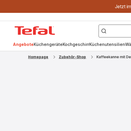
Jetzt i
["OptiGrill","Easy
Fry","Pfanne"]
Tefal
Homepage
Angebote
Küchengeräte
Kochgeschirr
Küchenutensilien
Wä
Homepage
Zubehör-Shop
Kaffeekanne mit D