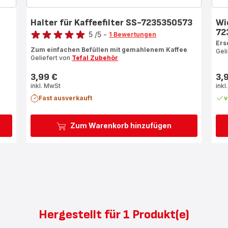
Halter für Kaffeefilter SS-7235350573
Wi
Bewertung
72
5
/5
-
1 Bewertungen
Ers
Bewertung
Zum einfachen Befüllen mit gemahlenem Kaffee
Gel
mit
Geliefert von
Tefal Zubehör
5
Sternen
3,99 €
3,
Preis
Prei
(Durchschnitt)
inkl. MwSt
inkl
Fast ausverkauft
v
Zum Warenkorb hinzufügen
Hergestellt für 1 Produkt(e)