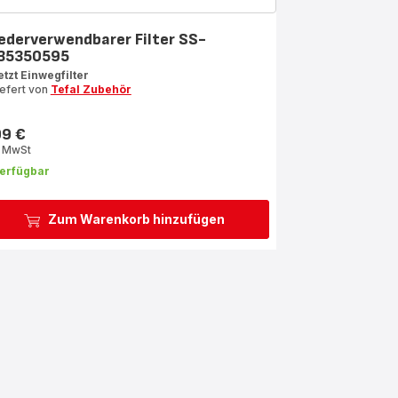
ederverwendbarer Filter SS-
35350595
etzt Einwegfilter
iefert von
Tefal Zubehör
99 €
s
. MwSt
erfügbar
Zum Warenkorb hinzufügen