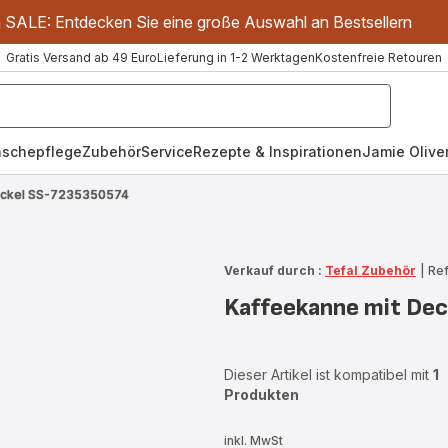
m SALE: Entdecken Sie eine große Auswahl an Bestsellern
Gratis Versand ab 49 Euro
Lieferung in 1-2 Werktagen
Kostenfreie Retouren
schepflege
Zubehör
Service
Rezepte & Inspirationen
Jamie Oliver
eckel SS-7235350574
Verkauf durch :
Tefal Zubehör
|
Re
Kaffeekanne mit De
Dieser Artikel ist kompatibel mit
1
Produkten
inkl. MwSt