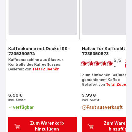
Kaffeekanne mit Deckel SS-
Halter für Kaffeefilter
7235350574
7235350573
Bewertung
Kaffeemaschine aus Glas zur
5
/5
1
Kontrolle des Kaffeeflusses
Bew
-
Bewertung
Geliefert von
Tefal Zubehör
mit
Zum einfachen Befüllen mi
gemahlenem Kaffee
5
Geliefert von
Tefal Zubehö
Sternen
(Durchschnitt)
6,99 €
3,99 €
Preis
Preis
inkl. MwSt
inkl. MwSt
verfügbar
Fast ausverkauft
Zum Warenkorb
Zum Warenk
hinzufügen
hinzufüge