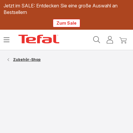
Jetzt im SALE: Entdecken Sie eine große Auswahl an
Bestsellern
Zum Sale
Tefal
Das
Mein
Mein
Homepage
Menü
Konto
Waren
öffnen
Zubehör-Shop