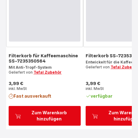
Filterkorb für Kaffeemaschine
Filterkorb SS-723535
SS-7235350564
Entwickelt für die Kaffeez
Geliefert von
Tefal Zubehö
Mit Anti-Tropf-System
Geliefert von
Tefal Zubehör
3,99 €
3,99 €
Preis
Preis
inkl. MwSt
inkl. MwSt
Fast ausverkauft
verfügbar
Zum Warenkorb
Zum Warenk
hinzufügen
hinzufüge