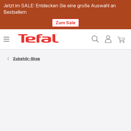
Jetzt im SALE: Entdecken Sie eine große Auswahl an
Bestsellern
Zum Sale
Tefal
Das
Mein
Mein
Homepage
Menü
Konto
Waren
öffnen
Zubehör-Shop