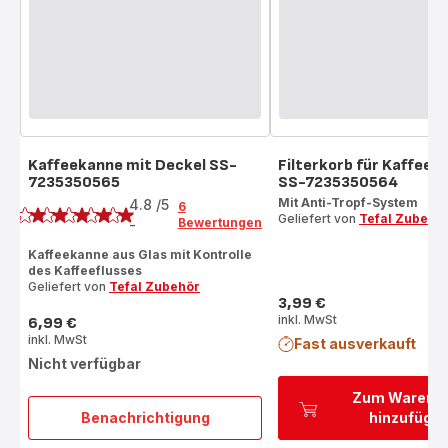
Kaffeekanne mit Deckel SS-
Filterkorb für Kaffee
7235350565
SS-7235350564
Bewertung
Mit Anti-Tropf-System
4.8
/5
6
Geliefert von
Tefal Zubehö
Bewertungen
-
ratings.4.8
Kaffeekanne aus Glas mit Kontrolle
des Kaffeeflusses
Geliefert von
Tefal Zubehör
3,99 €
Preis
inkl. MwSt
6,99 €
Preis
inkl. MwSt
Fast ausverkauft
Nicht verfügbar
Zum Warenk
Benachrichtigung
hinzufüge
Kaffeekanne
mit