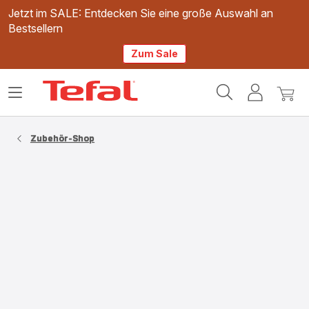
Jetzt im SALE: Entdecken Sie eine große Auswahl an
Bestsellern
Zum Sale
Tefal
Das
Mein
Mein
Homepage
Menü
Konto
Waren
öffnen
Zubehör-Shop