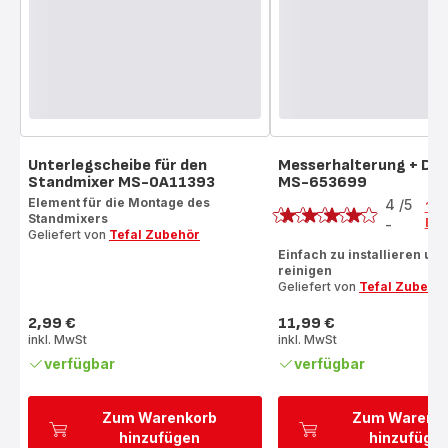
Unterlegscheibe für den
Messerhalterung + Di
Standmixer MS-0A11393
MS-653699
Bewertung
Element für die Montage des
4
/5
1
Standmixers
Bew
-
Bewertung
Geliefert von
Tefal Zubehör
mit
Einfach zu installieren und
reinigen
4
Geliefert von
Tefal Zubehö
Sternen
(Durchschnitt)
2,99 €
11,99 €
Preis
Preis
inkl. MwSt
inkl. MwSt
verfügbar
verfügbar
Zum Warenkorb
Zum Warenk
hinzufügen
hinzufüge