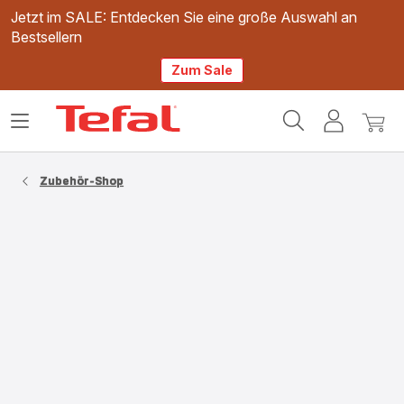
Jetzt im SALE: Entdecken Sie eine große Auswahl an
Bestsellern
Zum Sale
Tefal
Das
Mein
Mein
Homepage
Menü
Konto
Waren
öffnen
Zubehör-Shop