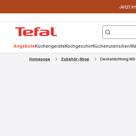
Jetzt i
["OptiGrill","Easy
Fry","Pfanne"]
Tefal
Homepage
Angebote
Küchengeräte
Kochgeschirr
Küchenutensilien
Wä
Homepage
Zubehör-Shop
Deckeldichtung M