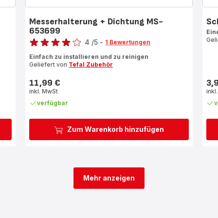
Messerhalterung + Dichtung MS-
Sc
653699
Ein
Bewertung
Gel
4
/5
-
1 Bewertungen
Bewertung
Einfach zu installieren und zu reinigen
mit
Geliefert von
Tefal Zubehör
4
Sternen
11,99 €
3,
Preis
Prei
(Durchschnitt)
inkl. MwSt
inkl
verfügbar
v
Zum Warenkorb hinzufügen
Mehr anzeigen