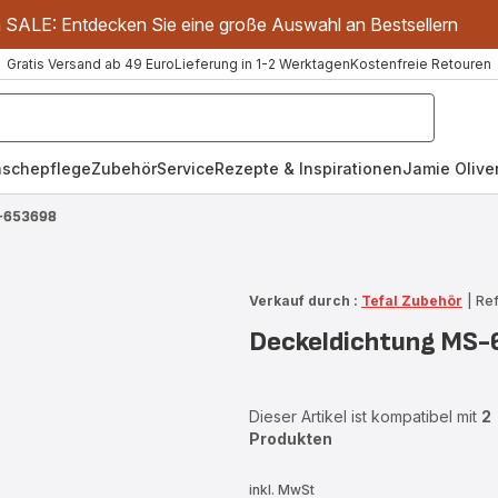
m SALE: Entdecken Sie eine große Auswahl an Bestsellern
Gratis Versand ab 49 Euro
Lieferung in 1-2 Werktagen
Kostenfreie Retouren
schepflege
Zubehör
Service
Rezepte & Inspirationen
Jamie Oliver
S-653698
Verkauf durch :
Tefal Zubehör
|
Re
Deckeldichtung MS
Dieser Artikel ist kompatibel mit
2
Produkten
inkl. MwSt