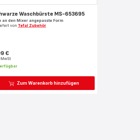
hwarze Waschbürste MS-653695
e an den Mixer angepasste Form
iefert von
Tefal Zubehör
99 €
s
. MwSt
erfügbar
Zum Warenkorb hinzufügen