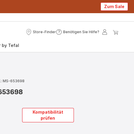
Zum Sale
Store-Finder
Benötigen Sie Hilfe?
Store-
Benötigen
Mein
Mein
Finder
Sie
Konto
Waren
 by Tefal
Hilfe?
f.: MS-653698
-653698
Kompatibilität
prüfen