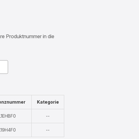
Ihre Produktnummer in die
renznummer
Kategorie
Nicht
L1EHBF0
--
verfügbar
Nicht
L19H4F0
--
verfügbar