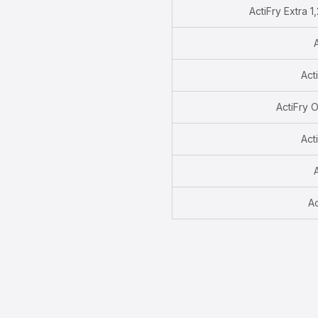
ActiFry Extra 
Acti
ActiFry O
Act
Ac