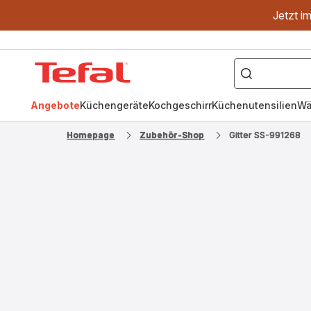
Jetzt i
["OptiGrill","Easy
Fry","Pfanne"]
Tefal
Homepage
Angebote
Küchengeräte
Kochgeschirr
Küchenutensilien
Wä
Homepage
Zubehör-Shop
Gitter SS-991268