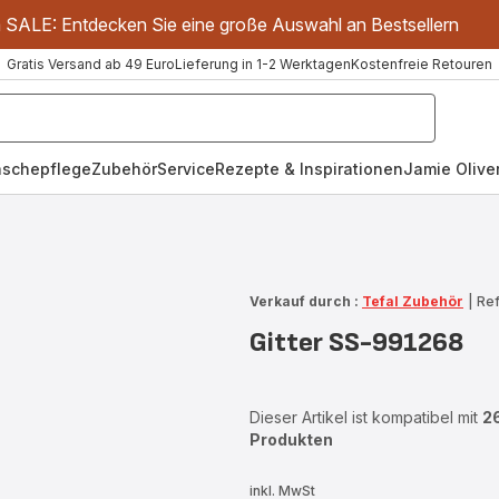
m SALE: Entdecken Sie eine große Auswahl an Bestsellern
Gratis Versand ab 49 Euro
Lieferung in 1-2 Werktagen
Kostenfreie Retouren
schepflege
Zubehör
Service
Rezepte & Inspirationen
Jamie Oliver
Verkauf durch :
Tefal Zubehör
|
Ref
Gitter SS-991268
Dieser Artikel ist kompatibel mit
2
Produkten
inkl. MwSt