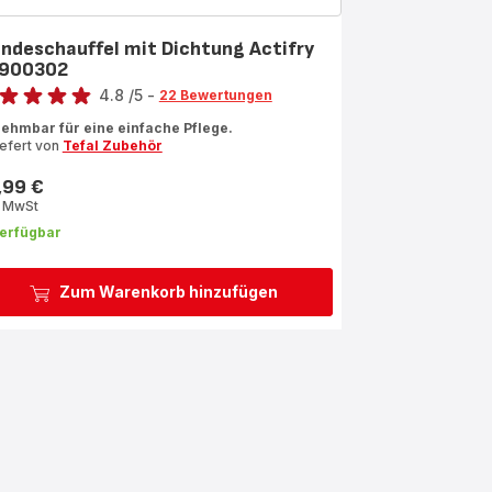
ndeschauffel mit Dichtung Actifry
900302
rtung
4.8
/5
-
22 Bewertungen
ngs.4.8
ehmbar für eine einfache Pflege.
iefert von
Tefal Zubehör
,99 €
s
. MwSt
erfügbar
Zum Warenkorb hinzufügen