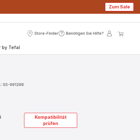
Zum Sale
Store-Finder
Benötigen Sie Hilfe?
Store-
Benötigen
Mein
Mein
Finder
Sie
Konto
Waren
 by Tefal
Hilfe?
.: SS-991268
6
Kompatibilität
prüfen