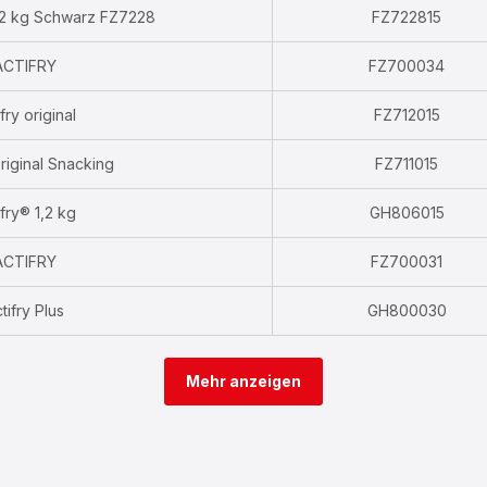
1,2 kg Schwarz FZ7228
FZ722815
ACTIFRY
FZ700034
fry original
FZ712015
riginal Snacking
FZ711015
ifry® 1,2 kg
GH806015
ACTIFRY
FZ700031
tifry Plus
GH800030
Mehr anzeigen