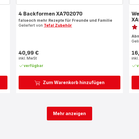
4 Backformen XA702070
We
XA
falseoch mehr Rezepte für Freunde und Familie
Bewe
Geliefert von
Tefal Zubehör
rati
Abn
Gel
40,99 €
16
Preis
Prei
inkl. MwSt
inkl
verfügbar
v
Zum Warenkorb hinzufügen
Mehr anzeigen