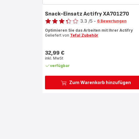
Snack-Einsatz Actifry XA701270
Bewertung
3.3
/5
-
6 Bewertungen
ratings.3.3
Optimieren Sie das Arbeiten mit Ihrer Actifry
Geliefert von
Tefal Zubehör
32,99 €
Preis
inkl. MwSt
verfügbar
Zum Warenkorb hinzufügen