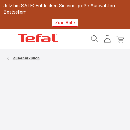
Jetzt im SALE: Entdecken Sie eine große Auswahl an
Bestsellern
Zum Sale
Tefal
Das
Mein
Mein
Homepage
Menü
Konto
Waren
öffnen
Zubehör-Shop