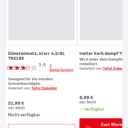
Dünsteinsatz, starr 4,5/6L
Halter korb dampf 79
792185
Bewertung
Wird unter dem Dampfkor
installiert.
3
/5
2
Geliefert von
Tefal Zubehö
Bewertungen
-
Bewertung
mit
Geeignet für die meisten
Schnellkochtöpfe.
3
Geliefert von
Tefal Zubehör
Sternen
(Durchschnitt)
6,99 €
Preis
inkl. MwSt
21,99 €
Preis
inkl. MwSt
verfügbar
Nicht verfügbar
Zum Warenk