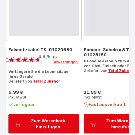
Falseetzkabel TS-01020680
Fondue-Gabeln x 8 TS-
Bewertung
01028150
4.6
/5
16
6 Fondue-Gabeln zum Auf
Bewertungen
-
ratings.4.6
von Obst, Fleisch oder Brot
Geliefert von
Tefal Zubehö
Verlängern Sie die Lebensdauer
Ihres Geräts!
Geliefert von
Tefal Zubehör
6,99 €
11,99 €
Preis
Preis
inkl. MwSt
inkl. MwSt
verfügbar
Fast ausverkauft
Zum Warenkorb
Zum Warenk
hinzufügen
hinzufüge