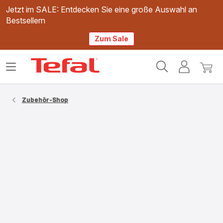
Jetzt im SALE: Entdecken Sie eine große Auswahl an
Bestsellern
Zum Sale
Tefal
Das
Mein
Mein
Homepage
Menü
Konto
Waren
öffnen
Zubehör-Shop