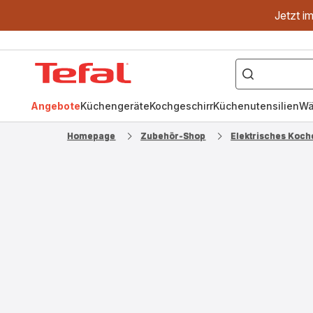
Jetzt i
["OptiGrill","Easy
Fry","Pfanne"]
Tefal
Homepage
Angebote
Küchengeräte
Kochgeschirr
Küchenutensilien
Wä
Homepage
Zubehör-Shop
Elektrisches Koch