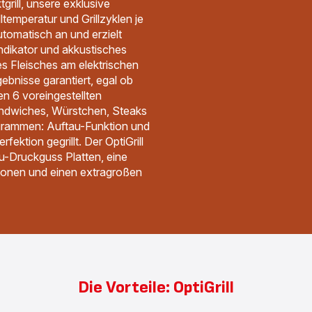
grill, unsere exklusive
lltemperatur und Grillzyklen je
utomatisch an und erzielt
indikator und akkustisches
s Fleisches am elektrischen
gebnisse garantiert, egal ob
en 6 voreingestellten
andwiches, Würstchen, Steaks
grammen: Auftau-Funktion und
fektion gegrillt. Der OptiGrill
lu-Druckguss Platten, eine
rsonen und einen extragroßen
Die Vorteile: OptiGrill