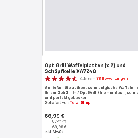
OptiGrill Waffelplatten (x 2) und
Schöpfkelle XA7248
Bewertung
4.5
/5
-
38 Bewertungen
ratings.4.5
Genießen Sie authentische belgische Waffeln m
Ihrem OptiGrill+ / OptiGrill Elite – einfach, schne
und perfekt gebacken
Geliefert von
Tefal Shop
66,99 €
Preis
UVP
*
69,99 €
inkl. MwSt