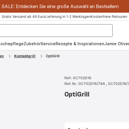
m SALE: Entdecken Sie eine große Auswahl an Bestsellern
Gratis Versand ab 49 Euro
Lieferung in 1-2 Werktagen
Kostenfreie Retouren
schepflege
Zubehör
Service
Rezepte & Inspirationen
Jamie Oliver
en
Kontaktgrill
OptiGrill
Ref.: GC702D16
Ref. Nr.: GC702D16/79A
,
GC702D16/
OptiGrill