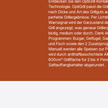
Entdecken Sie den OptiGrill Kontakt
Technologie. OptiGrill passt die Gri
nach Dicke und Art des Grillguts a
perfekte Grillergebnisse. Per Licht
Warnsignal wird der Garzustand de
Grill angezeigt, was genaue Griller
blutig, medium oder durch. Dank d
Programmen: Burger, Geflügel, S
und Fisch sowie den 2 Zusatzpro
Manuell werden alle Speisen zur Per
wird durch antihaftbeschichtete A
600cm² Grillfläche für 2 bis 4 Pe
Saftauffangbehälter abgerundet.