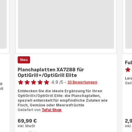
Neu
Fu
Bewe
Planchaplatten XA7288 für
OptiGrill+/OptiGrill Elite
rati
Bewertung
Lei
4.9
/5
-
33 Bewertungen
Gel
it
ratings.4.9
ll
Entdecken Sie die ideale Ergänzung für Ihren
OptiGrill+/OptiGrill Elite: die Planchaplatten,
speziell entwickelt für empfindliche Zutaten wie
Fisch, Gemüse oder Meeresfrüchte
Geliefert von
Tefal Shop
69,99 €
2,
Preis
Prei
inkl. MwSt
inkl