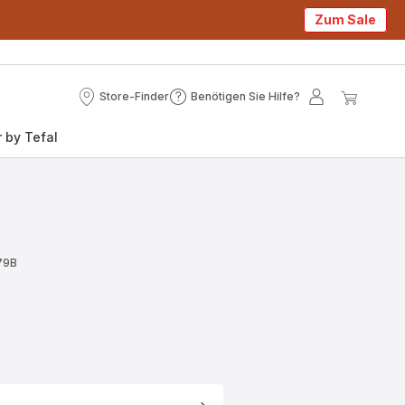
Zum Sale
Store-Finder
Benötigen Sie Hilfe?
Store-
Benötigen
Mein
Mein
Finder
Sie
Konto
Waren
 by Tefal
Hilfe?
79B