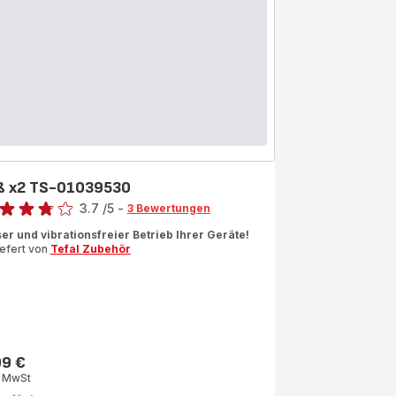
ß x2 TS-01039530
rtung
3.7
/5
-
3 Bewertungen
ngs.3.7
ser und vibrationsfreier Betrieb Ihrer Geräte!
iefert von
Tefal Zubehör
99 €
s
. MwSt