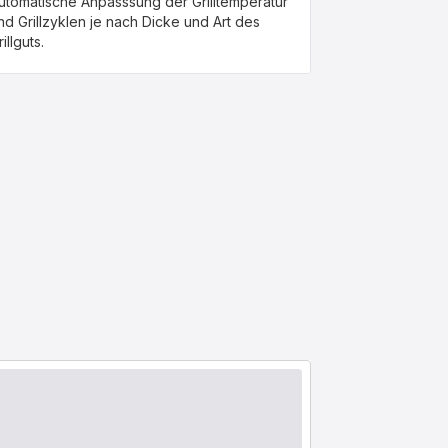
utomatische Anpasssung der Grilltemperatur
nd Grillzyklen je nach Dicke und Art des
illguts.