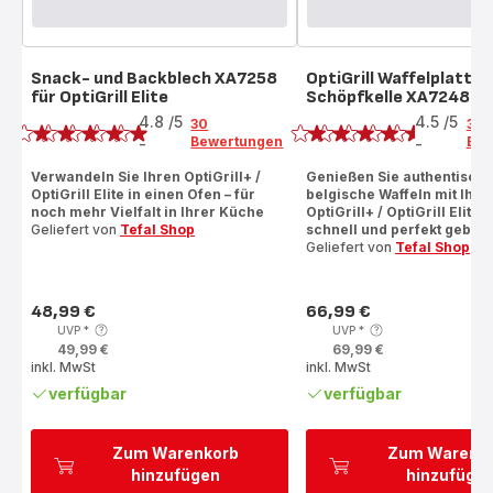
Snack- und Backblech XA7258
OptiGrill Waffelplatten 
für OptiGrill Elite
Schöpfkelle XA7248
Bewertung
Bewertung
4.8
/5
4.5
/5
30
38
Bewertungen
Bew
-
-
ratings.4.8
ratings.4.5
Verwandeln Sie Ihren OptiGrill+ /
Genießen Sie authentisch
OptiGrill Elite in einen Ofen – für
belgische Waffeln mit Ihr
noch mehr Vielfalt in Ihrer Küche
OptiGrill+ / OptiGrill Elite 
Geliefert von
Tefal Shop
schnell und perfekt gebac
Geliefert von
Tefal Shop
48,99 €
66,99 €
Preis
Preis
UVP
*
UVP
*
49,99 €
69,99 €
inkl. MwSt
inkl. MwSt
verfügbar
verfügbar
Zum Warenkorb
Zum Warenk
hinzufügen
hinzufüge