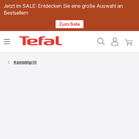
Jetzt im SALE: Entdecken Sie eine große Auswahl an
Bestsellern
Zum Sale
Tefal
Das
Mein
Mein
Homepage
Menü
Konto
Waren
öffnen
Kontaktgrill