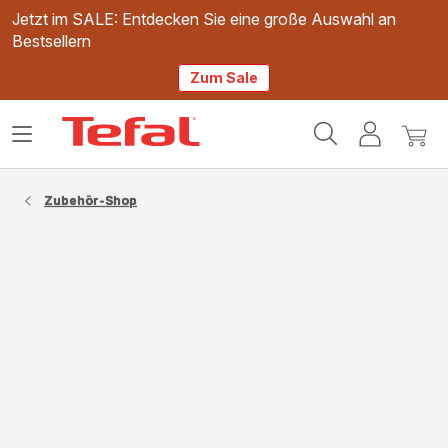
Jetzt im SALE: Entdecken Sie eine große Auswahl an
Bestsellern
Zum Sale
Tefal
Das
Mein
Mein
Homepage
Menü
Konto
Waren
öffnen
Zubehör-Shop