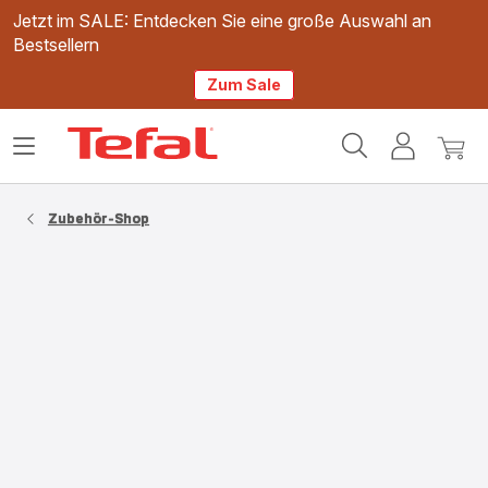
Jetzt im SALE: Entdecken Sie eine große Auswahl an
Bestsellern
Zum Sale
Tefal
Das
Mein
Mein
Homepage
Menü
Konto
Waren
öffnen
Zubehör-Shop