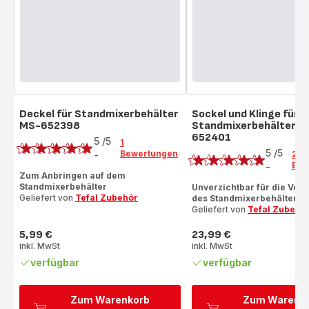
Deckel für Standmixerbehälter
Sockel und Klinge für
MS-652398
Standmixerbehälter M
Bewertung
652401
Bewertung
5
/5
1
5
/5
Bewertungen
-
2
Bewertung
Bew
-
Bewertung
mit
Zum Anbringen auf dem
mit
Standmixerbehälter
Unverzichtbar für die Ve
5
Geliefert von
Tefal Zubehör
des Standmixerbehälters
5
Sternen
Geliefert von
Tefal Zubehö
Sternen
(Durchschnitt)
(Durchschnitt)
5,99 €
23,99 €
Preis
Preis
inkl. MwSt
inkl. MwSt
verfügbar
verfügbar
Zum Warenkorb
Zum Warenk