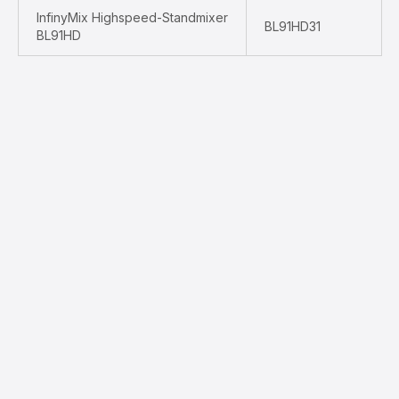
InfinyMix Highspeed-Standmixer
BL91HD31
BL91HD