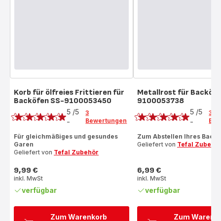
Korb für ölfreies Frittieren für
Metallrost für Backöf
Backöfen SS-9100053450
9100053738
Bewertung
Bewertung
5
/5
5
/5
3
3
Bewertungen
Bew
-
-
Bewertung
Bewertung
mit
mit
Für gleichmäßiges und gesundes
Zum Abstellen Ihres Backg
Garen
Geliefert von
Tefal Zubehö
5
5
Geliefert von
Tefal Zubehör
Sternen
Sternen
(Durchschnitt)
(Durchschnitt)
9,99 €
6,99 €
Preis
Preis
inkl. MwSt
inkl. MwSt
verfügbar
verfügbar
Zum Warenkorb
Zum Warenk