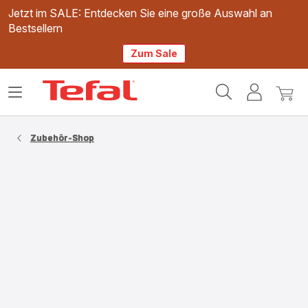
Jetzt im SALE: Entdecken Sie eine große Auswahl an
Bestsellern
Zum Sale
Tefal
Das
Mein
Mein
Homepage
Menü
Konto
Waren
öffnen
Zubehör-Shop