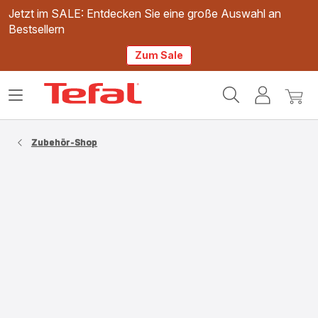
Jetzt im SALE: Entdecken Sie eine große Auswahl an
Bestsellern
Zum Sale
Tefal
Das
Mein
Mein
Homepage
Menü
Konto
Waren
öffnen
Zubehör-Shop