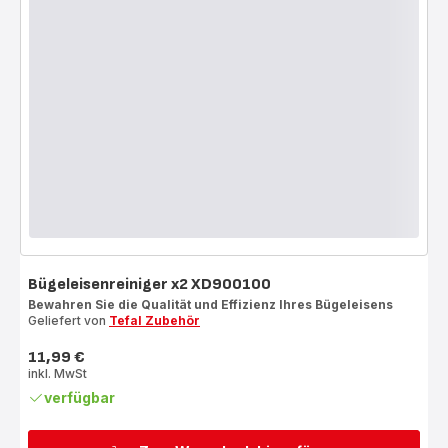
Bügeleisenreiniger x2 XD900100
Bewahren Sie die Qualität und Effizienz Ihres Bügeleisens
Geliefert von
Tefal Zubehör
11,99 €
Preis
inkl. MwSt
verfügbar