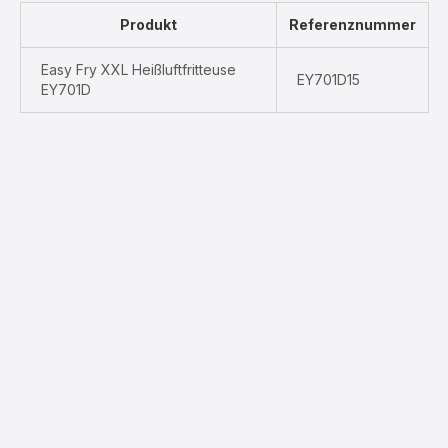
Produkt
Referenznummer
Easy Fry XXL Heißluftfritteuse
EY701D15
EY701D