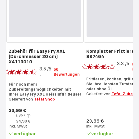
Zubehör für Easy Fry XXL
Kompletter Frittierei
(Durchmesser 20 cm)
997464
Bewertung
XA113010
Bewertung
3.3
/5
10
3.5
/5
Bew
56
-
ratings.3.3
Bewertungen
-
ratings.3.5
Frittieren, kochen, grillen
Sie Ihre liebsten Zutaten m
Für noch mehr
oder ohne Öl
Zubereitungsmöglichkeiten mit
Geliefert von
Tefal Zubehö
Ihrer Easy Fry XXL Heissluftfritteuse!
Geliefert von
Tefal Shop
33,99 €
Preis
UVP
*
23,99 €
34,99 €
Preis
inkl. MwSt
inkl. MwSt
verfügbar
verfügbar