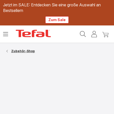
Jetzt im SALE: Entdecken Sie eine große Auswahl an
Bestsellern
Zum Sale
Tefal
Das
Mein
Mein
Homepage
Menü
Konto
Waren
öffnen
Zubehör-Shop