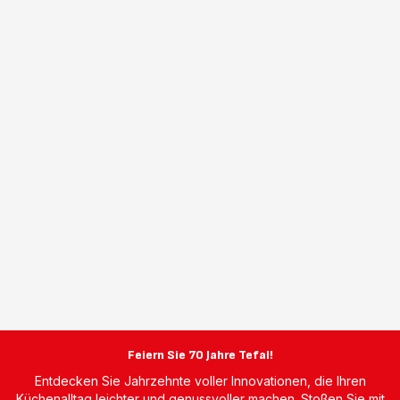
Feiern Sie 70 Jahre Tefal!
Entdecken Sie Jahrzehnte voller Innovationen, die Ihren
Küchenalltag leichter und genussvoller machen. Stoßen Sie mit