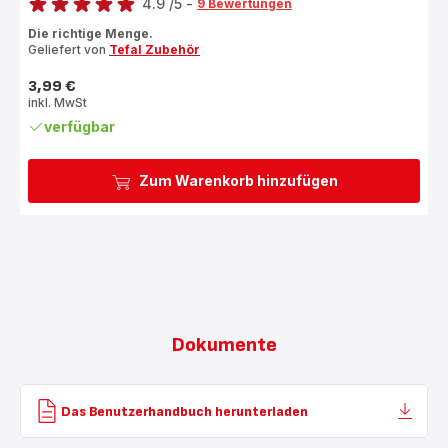
4.9
/5
-
9 Bewertungen
ratings.4.9
Die richtige Menge.
Geliefert von
Tefal Zubehör
3,99 €
Preis
inkl. MwSt
verfügbar
Zum Warenkorb hinzufügen
Dokumente
Das Benutzerhandbuch herunterladen