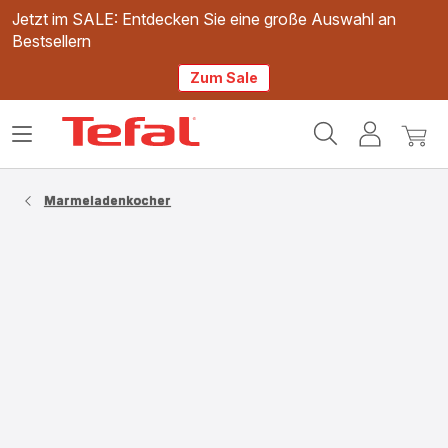
Jetzt im SALE: Entdecken Sie eine große Auswahl an
Bestsellern
Zum Sale
Tefal
Das
Mein
Mein
Homepage
Menü
Konto
Waren
öffnen
Marmeladenkocher