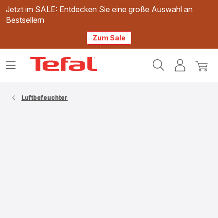
Jetzt im SALE: Entdecken Sie eine große Auswahl an
Bestsellern
Zum Sale
Tefal
Das
Mein
Mein
Homepage
Menü
Konto
Waren
öffnen
Luftbefeuchter