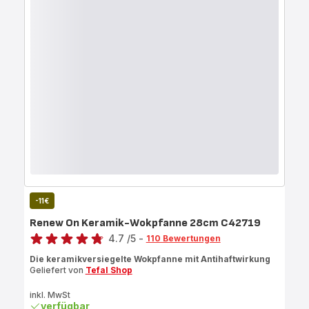
-11€
Renew On Keramik-Wokpfanne 28cm C42719
Bewertung
4.7
/5
-
110 Bewertungen
ratings.4.7
Die keramikversiegelte Wokpfanne mit Antihaftwirkung
Geliefert von
Tefal Shop
inkl. MwSt
verfügbar