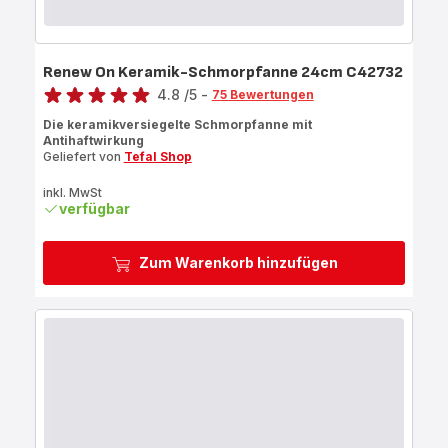
Renew On Keramik-Schmorpfanne 24cm C42732
Bewertung
4.8
/5
-
75 Bewertungen
ratings.4.8
Die keramikversiegelte Schmorpfanne mit
Antihaftwirkung
Geliefert von
Tefal Shop
inkl. MwSt
verfügbar
Zum Warenkorb hinzufügen