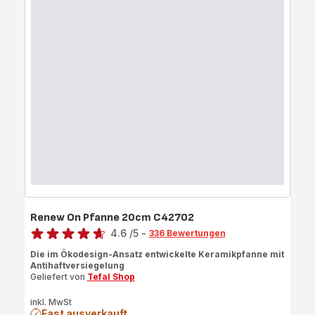
Renew On Pfanne 20cm C42702
Bewertung
4.6
/5
-
336 Bewertungen
ratings.4.6
Die im Ökodesign-Ansatz entwickelte Keramikpfanne mit
Antihaftversiegelung
Geliefert von
Tefal Shop
inkl. MwSt
Fast ausverkauft