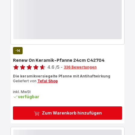
-1€
Renew On Keramik-Pfanne 24cm C42704
Bewertung
4.6
/5
-
336 Bewertungen
ratings.4.6
Die keramikversiegelte Pfanne mit Antihaftwirkung
Geliefert von
Tefal Shop
inkl. MwSt
verfügbar
Zum Warenkorb hinzufügen