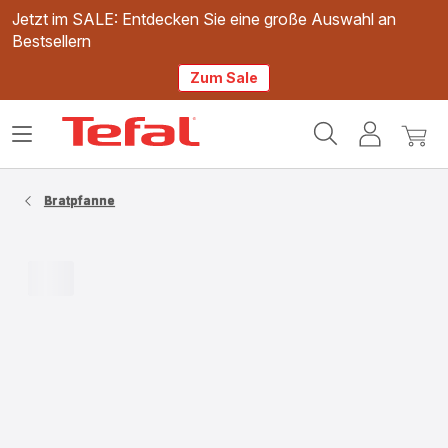
Jetzt im SALE: Entdecken Sie eine große Auswahl an
Bestsellern
Zum Sale
Tefal
Das
Mein
Mein
Homepage
Menü
Konto
Waren
öffnen
Bratpfanne