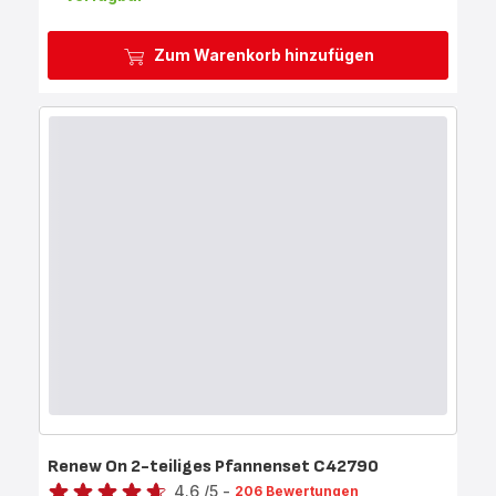
Zum Warenkorb hinzufügen
Renew On 2-teiliges Pfannenset C42790
Bewertung
4.6
/5
-
206 Bewertungen