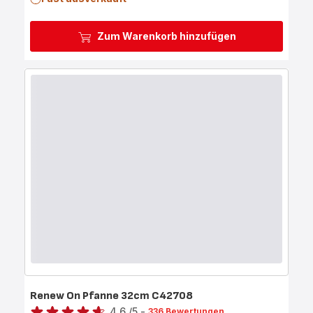
Zum Warenkorb hinzufügen
Renew On Pfanne 32cm C42708
Bewertung
4.6
/5
-
336 Bewertungen