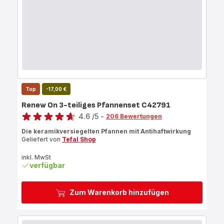
Top
-17,00 €
Renew On 3-teiliges Pfannenset C42791
Bewertung
4.6
/5
-
206 Bewertungen
ratings.4.6
Die keramikversiegelten Pfannen mit Antihaftwirkung
Geliefert von
Tefal Shop
inkl. MwSt
verfügbar
Zum Warenkorb hinzufügen