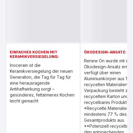
EINFACHES KOCHEN MIT
ÖKODESIGN-ANSATZ:
KERAMIKVERSIEGELUNG:
Renew On wurde mit ei
Inoceram ist die
Ökodesign-Ansatz entwi
Keramikversiegelung der neuen
verfügt über einen
Generation, die Tag für Tag für
Aluminiumkörper aus 10
eine herausragende
recycelten Materialien*. 
Antihaftwirkung sorgt –
Verpackung besteht zu 
gesünderes, fettärmeres Kochen
recyceltem Karton und is
leicht gemacht
recycelbares Produkt**.
*Recycelte Materialien 
mindestens 77 % des
Gesamtprodukts aus.
**Potenziell recycelbar,
den entspechenden