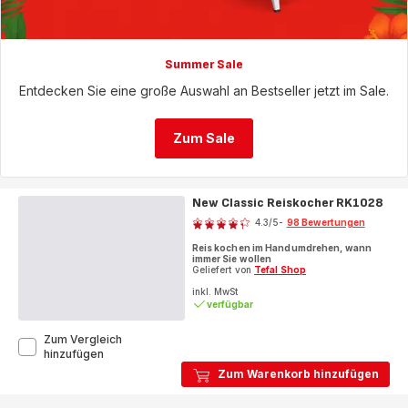
Summer Sale
Entdecken Sie eine große Auswahl an Bestseller jetzt im Sale.
Zum Sale
New Classic Reiskocher RK1028
Bewertung
4.3
/5
-
98 Bewertungen
ratings.4.3
Reis kochen im Handumdrehen, wann
immer Sie wollen
Geliefert von
Tefal Shop
inkl. MwSt
verfügbar
Zum Vergleich
New
hinzufügen
Classic
Zum Warenkorb hinzufügen
Reiskocher
RK1028