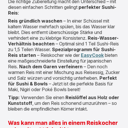
Die richtige Zubereitung macht den Unterschied – mit
diesen einfachen Schritten gelingt
perfekter Sushi-
Reis
:
Reis gründlich waschen
– In einer Schüssel mit
kaltem Wasser mehrfach spülen, bis das Wasser klar
bleibt. Dies entfernt überschüssige Stärke und
verhindert eine zu klebrige Konsistenz.
Reis-Wasser-
Verhältnis beachten
– Optimal sind 1 Teil Sushi-Reis
zu 1,5 Teilen Wasser.
Spezialprogramm für Sushi-
Reis starten
– Reiskocher wie der
EasyCook
bieten
eine maßgeschneiderte Einstellung für japanischen
Reis.
Nach dem Garen verfeinern
– Den noch
warmen Reis mit einer Mischung aus Reisessig, Zucker
und Salz würzen und vorsichtig unterheben.
Perfekt
für Sushi & Bowls
– Jetzt ist die perfekte Basis für
Maki, Nigiri oder Poké Bowls bereit!
Tipp:
Verwenden Sie einen
Reislöffel aus Holz oder
Kunststoff
, um den Reis schonend umzurühren – so
bleiben die empfindlichen Körner intakt.
Was kann man alles in einem Reiskocher