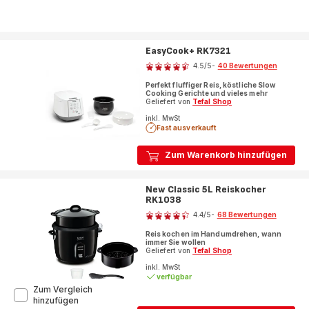
EasyCook+ RK7321
Bewertung
4.5
/5
-
40 Bewertungen
ratings.4.5
Perfekt fluffiger Reis, köstliche Slow
Cooking Gerichte und vieles mehr
Geliefert von
Tefal Shop
inkl. MwSt
Fast ausverkauft
Zum Warenkorb hinzufügen
New Classic 5L Reiskocher
RK1038
Bewertung
4.4
/5
-
68 Bewertungen
ratings.4.4
Reis kochen im Handumdrehen, wann
immer Sie wollen
Geliefert von
Tefal Shop
inkl. MwSt
verfügbar
Zum Vergleich
New
hinzufügen