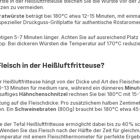
rste in der Heißluftfritteuse stechen Sie die Würste vor de
atzen zu vermeiden.
Bratwürste
beträgt bei 180°C etwa 12-15 Minuten, mit einm
 spezieller Druckguss-Grillplatte für authentische Röstarome
igen 5-7 Minuten länger. Achten Sie auf ausreichend Platz 
pp: Bei dickeren Würsten die Temperatur auf 170°C reduzie
leisch in der Heißluftfritteuse?
er Heißluftfritteuse hängt von der Dicke und Art des Fleische
0-13 Minuten für medium rare, während ein dünneres
Minut
 saftiges
Hähnchenschnitzel
rechnen Sie bei 180°C mit 15-
tung auf die Fleischdicke: Pro zusätzlichem halben Zentimet
n. Ein
Schweinebraten
(800g) braucht bei 180°C etwa 45-
 der Tefal Heißluftfritteuse ermöglicht dabei bis zu 40% sc
enden Sie das Fleisch nach der Hälfte der Zeit für gleich
temperatur mit einem Fleischthermometer für perfekte Ergeb