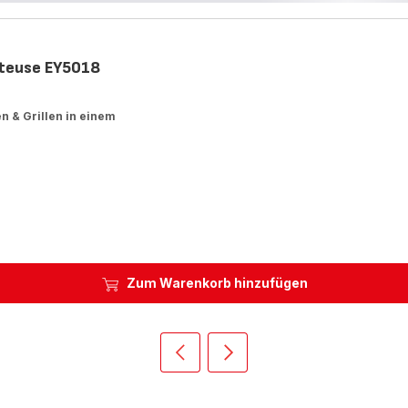
itteuse EY5018
en & Grillen in einem
Zum Warenkorb hinzufügen
Vorherige
Weiter
Homepage
Homepage