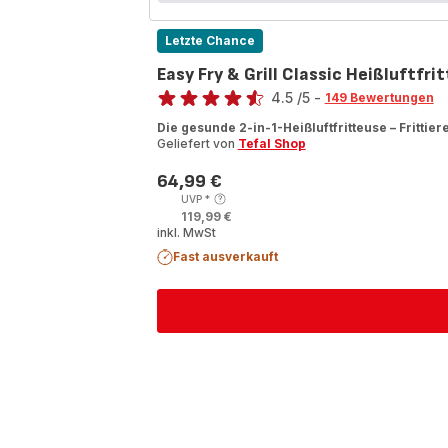
Letzte Chance
Easy Fry & Grill Classic Heißluftfr
Bewertung
4.5
/5
-
149 Bewertungen
ratings.4.5
Die gesunde 2-in-1-Heißluftfritteuse – Frittier
Geliefert von
Tefal Shop
64,99 €
Preis
UVP
*
119,99 €
inkl. MwSt
Fast ausverkauft