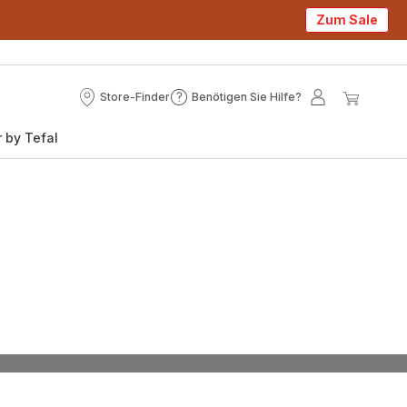
Zum Sale
Store-Finder
Benötigen Sie Hilfe?
Store-
Benötigen
Mein
Mein
Finder
Sie
Konto
Waren
 by Tefal
Hilfe?
:
te