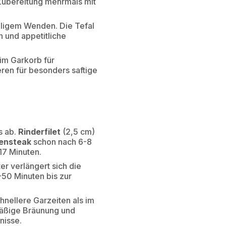
r Zubereitung mehrmals mit
aligem Wenden. Die Tefal
n und appetitliche
im Garkorb für
ren für besonders saftige
s ab.
Rinderfilet
(2,5 cm)
ensteak
schon nach 6-8
17 Minuten.
er verlängert sich die
50 Minuten bis zur
hnellere Garzeiten als im
mäßige Bräunung und
nisse.