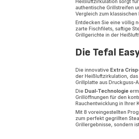
Heißluftzirkulation sorgt 
authentische Grillstreifen
Vergleich zum klassischen
Entdecken Sie eine völlig n
zarte Fischfilets, saftige 
Grillgerichte in der Heißluf
Die Tefal Easy
Die innovative
Extra Cris
der Heißluftzirkulation, da
Grillplatte aus Druckguss-A
Die
Dual-Technologie
ermö
Grillöffnungen für den kont
Rauchentwicklung in Ihrer 
Mit 8 voreingestellten Pro
zum perfekt gegrillten Steak
Grillergebnisse, sondern i