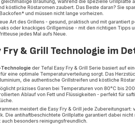
für gleichmäßige Bräunung, während die spezielle Grillplatt
 und köstliche Röstaromen zaubert. Das Beste daran? Sie sp
 Backofen* und müssen nicht lange vorheizen.
eue Art des Grillens - gesund, praktisch und mit garantiert
Steaks oder knackiges Grillgemüse - mit den richtigen Tipps
tfritteuse jedes Mal aufs Neue.
 Fry & Grill Technologie im Det
p-Technologie
der Tefal Easy Fry & Grill Serie basiert auf 
s für eine optimale Temperaturverteilung sorgt. Das Herzstü
luminium, die authentische Grillstreifen und köstliche Röst
glicht präzises Garen bei Temperaturen von 80°C bis 200
rollierten Ablauf von Fett und Flüssigkeiten - perfekt für sa
Küche.
grammen meistert die Easy Fry & Grill jede Zubereitungsart
. Die antihaftbeschichtete Grillplatte garantiert dabei nicht
st auch besonders reinigungsfreundlich.