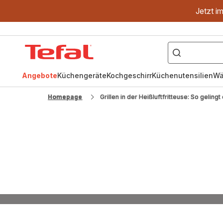
Jetzt i
["OptiGrill","Easy
Fry","Pfanne"]
Tefal
Homepage
Angebote
Küchengeräte
Kochgeschirr
Küchenutensilien
Wä
Homepage
Grillen in der Heißluftfritteuse: So gelingt
T