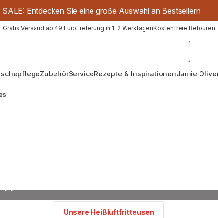
m SALE: Entdecken Sie eine große Auswahl an Bestsellern
Gratis Versand ab 49 Euro
Lieferung in 1-2 Werktagen
Kostenfreie Retouren
schepflege
Zubehör
Service
Rezepte & Inspirationen
Jamie Oliver
 es
Perfektes Grillen mit der Heißluftfritteuse
ipps, Techniken und die besten Tefal Gerä
Unsere Heißluftfritteusen