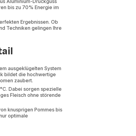
e aus Aluminium-Druckguss
aren bis zu 70% Energie im
 perfekten Ergebnissen. Ob
 und Techniken gelingen Ihre
ail
einem ausgeklügelten System
ck bildet die hochwertige
aromen zaubert.
°C. Dabei sorgen spezielle
ftiges Fleisch ohne störende
: von knusprigen Pommes bis
 nur optimale