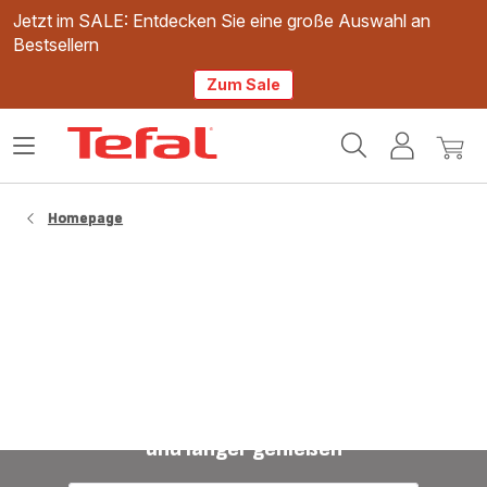
Jetzt im SALE: Entdecken Sie eine große Auswahl an
Bestsellern
Zum Sale
Tefal
Das
Mein
Mein
Homepage
Menü
Konto
Waren
öffnen
Homepage
Vakuumiergeräte: Frische clever versiegeln
und länger genießen