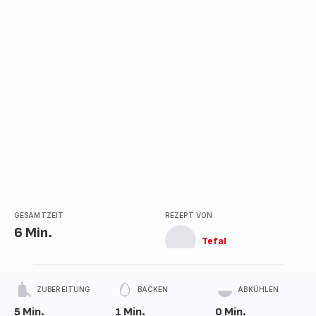
Sternen
(Durchschnitt)
GESAMTZEIT
REZEPT VON
6 Min.
Tefal
ZUBEREITUNG
BACKEN
ABKÜHLEN
5 Min.
1 Min.
0 Min.