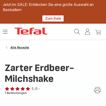
Jetzt im SALE: Entdecken Sie eine große Auswahl an
Bestsellern
Zum Sale
Tefal
Das
Mein
Mein
Homepage
Menü
Konto
Waren
öffnen
Alle Rezepte
Zarter Erdbeer-
Milchshake
5
/5
-
Bewertung
1 Bewertungen
mit
5