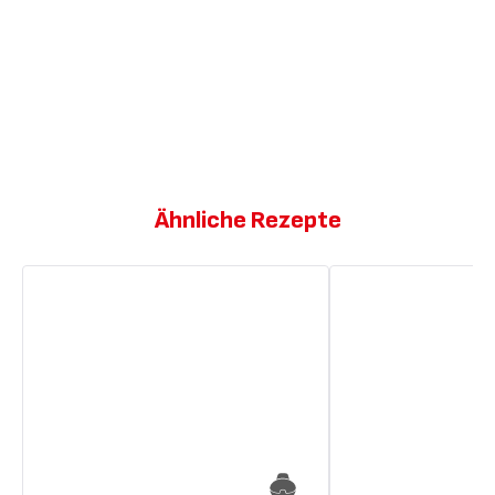
Ähnliche Rezepte
Gemüsechips
Gemüsepommes
mit
Feta-
Creme