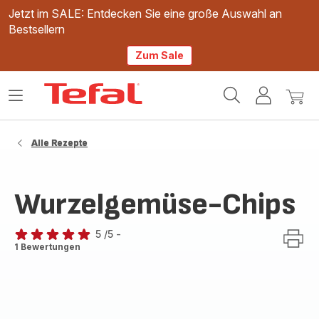
Jetzt im SALE: Entdecken Sie eine große Auswahl an
Bestsellern
Zum Sale
Tefal
Das
Mein
Mein
Homepage
Menü
Konto
Waren
öffnen
Alle Rezepte
Wurzelgemüse-Chips
5
/5
-
Bewertung
1 Bewertungen
mit
5
Sternen
(Durchschnitt)