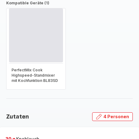
Kompatible Geräte (1)
PerfectMix Cook
Highspeed-Standmixer
mit Kochfunktion BL83SD
Zutaten
4 Personen
30 g
Knoblauch