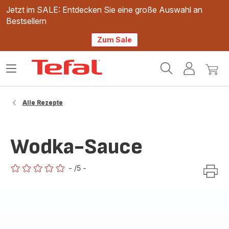
Jetzt im SALE: Entdecken Sie eine große Auswahl an
Bestsellern
Zum Sale
Tefal
Das
Mein
Mein
Homepage
Menü
Konto
Waren
öffnen
Alle Rezepte
Wodka-Sauce
-
/5
-
ratings.0