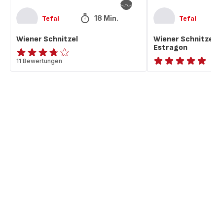
18 Min.
Tefal
Tefal
Wiener Schnitzel
Wiener Schnitzel, 
Estragon
ratings.3.7
11 Bewertungen
ratings.NaN