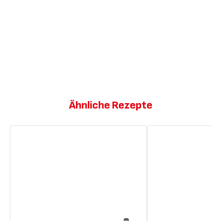
Ähnliche Rezepte
Wiener
Wiener
Schnitzel
Schnitzel,
Pilze
mit
Estragon