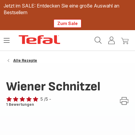
Jetzt im SALE: Entdecken Sie eine große Auswahl an
Bestsellern
Zum Sale
Tefal
Das
Mein
Mein
Homepage
Menü
Konto
Waren
öffnen
Alle Rezepte
Wiener Schnitzel
5
/5
-
Bewertung
1 Bewertungen
mit
5
Sternen
(Durchschnitt)