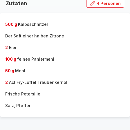
Zutaten
4 Personen
500 g
Kalbsschnitzel
Der Saft einer halben Zitrone
2
Eier
100 g
feines Paniermehl
50 g
Mehl
2
ActiFry-Löffel Traubenkernöl
Frische Petersilie
Salz, Pfeffer