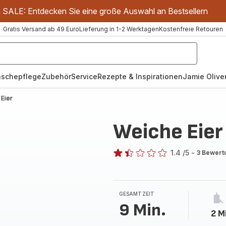
m SALE: Entdecken Sie eine große Auswahl an Bestsellern
Gratis Versand ab 49 Euro
Lieferung in 1-2 Werktagen
Kostenfreie Retouren
schepflege
Zubehör
Service
Rezepte & Inspirationen
Jamie Oliver
Eier
Weiche Eier
1.4
/5
-
3 Bewert
ratings.1.4
GESAMTZEIT
9 Min.
2 M