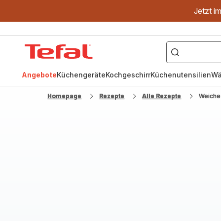
Jetzt i
["OptiGrill","Easy
Fry","Pfanne"]
Tefal
Homepage
Angebote
Küchengeräte
Kochgeschirr
Küchenutensilien
Wä
Homepage
Rezepte
Alle Rezepte
Weiche 