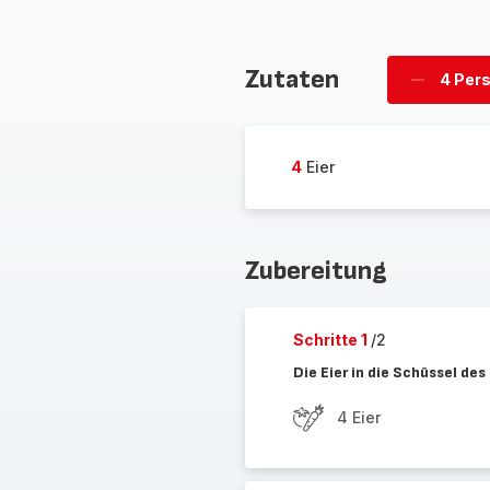
Zutaten
4 Per
Personen
löschen
4
Eier
Zubereitung
Schritte 1
/2
Die Eier in die Schüssel de
4 Eier