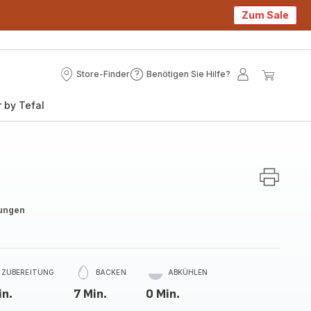
Zum Sale
Store-Finder
Benötigen Sie Hilfe?
Store-
Benötigen
Mein
Mein
Finder
Sie
Konto
Waren
 by Tefal
Hilfe?
ungen
ZUBEREITUNG
BACKEN
ABKÜHLEN
in.
7 Min.
0 Min.