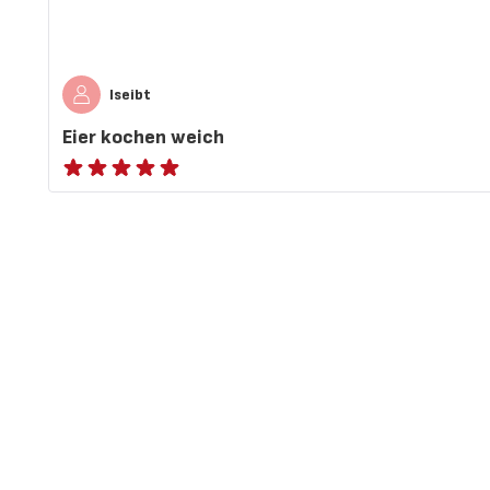
Iseibt
Eier kochen weich
ratings.NaN