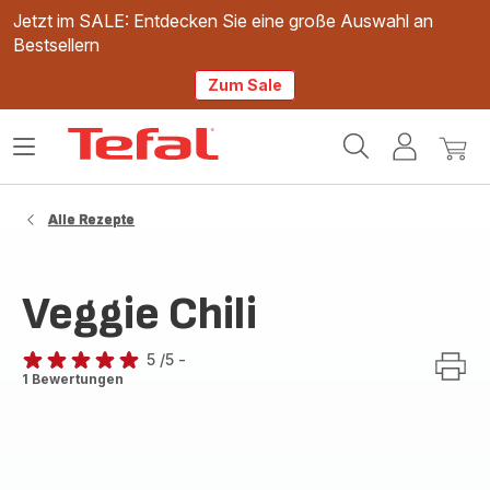
Jetzt im SALE: Entdecken Sie eine große Auswahl an
Bestsellern
Zum Sale
Tefal
Das
Mein
Mein
Homepage
Menü
Konto
Waren
öffnen
Alle Rezepte
Veggie Chili
5
/5
-
Bewertung
1 Bewertungen
mit
5
Sternen
(Durchschnitt)