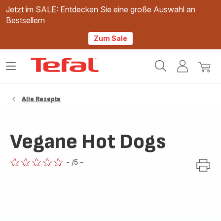
Jetzt im SALE: Entdecken Sie eine große Auswahl an
Bestsellern
Zum Sale
Tefal
Das
Mein
Mein
Homepage
Menü
Konto
Waren
öffnen
Alle Rezepte
Vegane Hot Dogs
-
/5
-
ratings.0