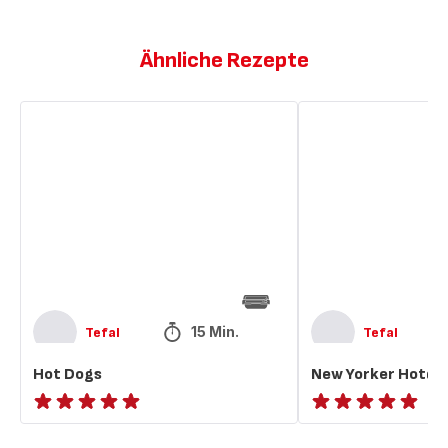
Ähnliche Rezepte
Hot
New
Dogs
Yorker
Hotdogs
15 Min.
Tefal
Tefal
Hot Dogs
New Yorker Hotdo
ratings.NaN
ratings.NaN