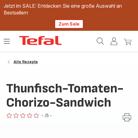
Jetzt im SALE: Entdecken Sie eine große Auswahl an
Bestsellern
Zum Sale
Tefal
Das
Mein
Mein
Homepage
Menü
Konto
Waren
öffnen
Alle Rezepte
Thunfisch-Tomaten-
Chorizo-Sandwich
-
/5
-
ratings.0