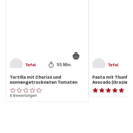
mit
mit
Chorizo
Thunfisch,
und
Tomaten
sonnengetrockneten
&
Tomaten
Avocado
(Graziellas
Food
Blog)
55 Min.
Tefal
Tefal
Tortilla mit Chorizo und
Pasta mit Thunfis
sonnengetrockneten Tomaten
Avocado (Graziella
ratings.0
6 Bewertungen
ratings.NaN