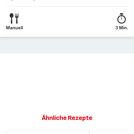
Manuell
3 Min.
Ähnliche Rezepte
Tortilla
Pasta