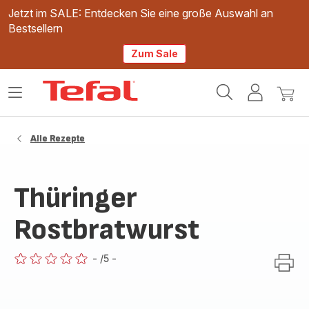
Jetzt im SALE: Entdecken Sie eine große Auswahl an
Bestsellern
Zum Sale
Tefal
Das
Mein
Mein
Homepage
Menü
Konto
Waren
öffnen
Alle Rezepte
Thüringer
Rostbratwurst
-
/5
-
ratings.0