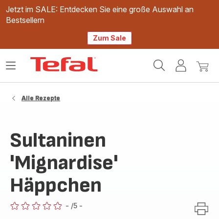
Jetzt im SALE: Entdecken Sie eine große Auswahl an
Bestsellern
Zum Sale
Tefal
Das
Mein
Mein
Homepage
Menü
Konto
Waren
öffnen
Alle Rezepte
Sultaninen
'Mignardise'
Häppchen
-
/5
-
ratings.0