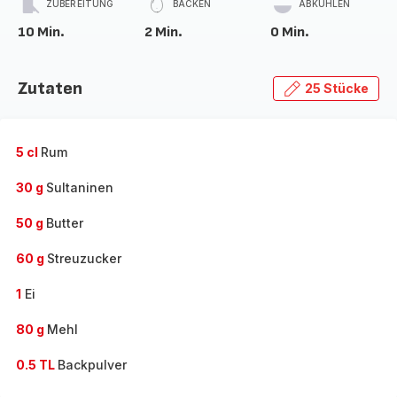
ZUBEREITUNG
BACKEN
ABKÜHLEN
10 Min.
2 Min.
0 Min.
Zutaten
25 Stücke
5 cl
Rum
30 g
Sultaninen
50 g
Butter
60 g
Streuzucker
1
Ei
80 g
Mehl
0.5 TL
Backpulver