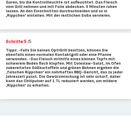
Garen, bis die Kontrollleuchte rot aufleuchtet. Das Fleisch
vom Grill nehmen und mit Folie abdecken. 5 Minuten ruhen
lassen. An den Einschnitten durchschneiden und so in
‚Rippchen‘ einteilen. Mit der restlichen Soße servieren.
Schritte 5
/5
Tipps: -Falls Sie keinen OptiGrill besitzen, können Sie
ebenfalls einen normalen Kontaktgrill oder eine Pfanne
verwenden. -Das Fleisch mithilfe eines kleinen Topfs mit
schwerem Boden flach klopfen. Mit Coleslaw-Salat, im Ofen
zubereiteten Süßkartoffeln und grünen Bohnen ergeben die
‚falschen Rippchen‘ ein nahrhaftes BBQ-Gericht, das zu jeder
Jahreszeit passt. Die Gewürzmischung ist sehr scharf, daher
kann das Chilipulver auf 1 TL reduziert werden, um mildere
‚Rippchen‘ zu erhalten.