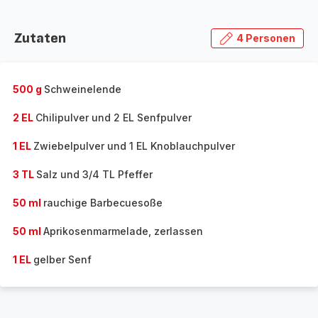
Zutaten
4 Personen
500 g
Schweinelende
2 EL
Chilipulver und 2 EL Senfpulver
1 EL
Zwiebelpulver und 1 EL Knoblauchpulver
3 TL
Salz und 3/4 TL Pfeffer
50 ml
rauchige Barbecuesoße
50 ml
Aprikosenmarmelade, zerlassen
1 EL
gelber Senf