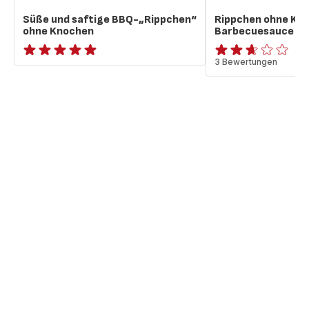
Süße und saftige BBQ-„Rippchen“
Rippchen ohne Kno
ohne Knochen
Barbecuesauce
ratings.NaN
ratings.2.6
3 Bewertungen