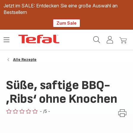
Jetzt im SALE: Entdecken Sie eine große Auswahl an
Bestsellern
Zum Sale
Tefal
Das
Mein
Mein
Homepage
Menü
Konto
Waren
öffnen
Alle Rezepte
Süße, saftige BBQ-
‚Ribs‘ ohne Knochen
-
/5
-
ratings.0