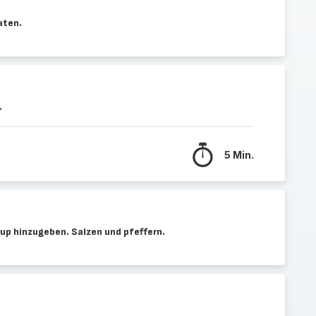
aten.
.
5 Min.
rup hinzugeben. Salzen und pfeffern.
.