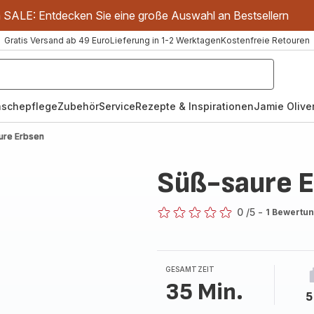
m SALE: Entdecken Sie eine große Auswahl an Bestsellern
Gratis Versand ab 49 Euro
Lieferung in 1-2 Werktagen
Kostenfreie Retouren
schepflege
Zubehör
Service
Rezepte & Inspirationen
Jamie Oliver
ure Erbsen
Süß-saure 
0
/5
-
1 Bewertu
ratings.0
GESAMTZEIT
35 Min.
5