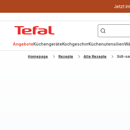
Jetzt i
["OptiGrill","Easy
Fry","Pfanne"]
Tefal
Homepage
Angebote
Küchengeräte
Kochgeschirr
Küchenutensilien
Wä
Homepage
Rezepte
Alle Rezepte
Süß-sa