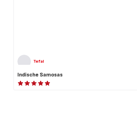
Tefal
Indische Samosas
ratings.NaN