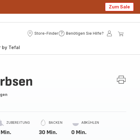
Zum Sale
Store-Finder
Benötigen Sie Hilfe?
Store-
Benötigen
Mein
Mein
Finder
Sie
Konto
Waren
 by Tefal
Hilfe?
Erbsen
ngen
ZUBEREITUNG
BACKEN
ABKÜHLEN
 Min.
30 Min.
0 Min.