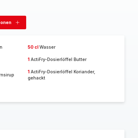
sonen
Personen
hinzufügen
en
50 cl
Wasser
1
ActiFry-Dosierlöffel Butter
1
ActiFry-Dosierlöffel Koriander,
rnsirup
gehackt