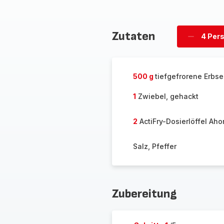
Zutaten
4 Per
Personen
löschen
500 g
tiefgefrorene Erbs
1
Zwiebel, gehackt
2
ActiFry-Dosierlöffel Aho
Salz, Pfeffer
Zubereitung