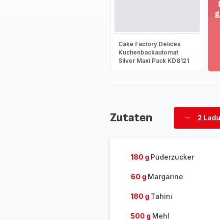
g
M
an
-
Cake Factory Délices
En
Kuchenbackautomat
Silver Maxi Pack KD8121
Si
d
g
So
-
Zutaten
2 Lad
Ladunge
löschen
180 g
Puderzucker
60 g
Margarine
180 g
Tahini
500 g
Mehl