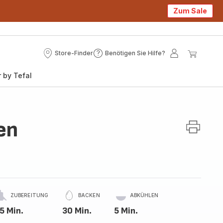
Zum Sale
Store-Finder
Benötigen Sie Hilfe?
Store-
Benötigen
Mein
Mein
Finder
Sie
Konto
Waren
 by Tefal
Hilfe?
en
ZUBEREITUNG
BACKEN
ABKÜHLEN
5 Min.
30 Min.
5 Min.