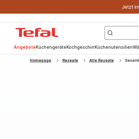
Jetzt i
["OptiGrill","Easy
Fry","Pfanne"]
Tefal
Homepage
Angebote
Küchengeräte
Kochgeschirr
Küchenutensilien
Wä
Homepage
Rezepte
Alle Rezepte
Sesam