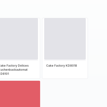
ake Factory Délices
Cake Factory KD8018
Kuchenbackautomat
KD8101