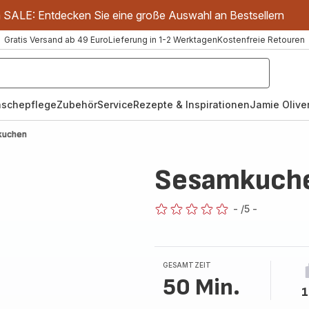
m SALE: Entdecken Sie eine große Auswahl an Bestsellern
Gratis Versand ab 49 Euro
Lieferung in 1-2 Werktagen
Kostenfreie Retouren
schepflege
Zubehör
Service
Rezepte & Inspirationen
Jamie Oliver
kuchen
Sesamkuch
-
/5
-
ratings.0
GESAMTZEIT
50 Min.
1