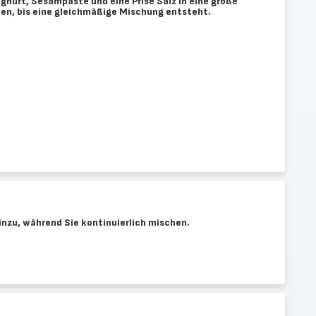
oghurt, Sesampaste und eine Prise Salz in eine große
len, bis eine gleichmäßige Mischung entsteht.
hinzu, während Sie kontinuierlich mischen.