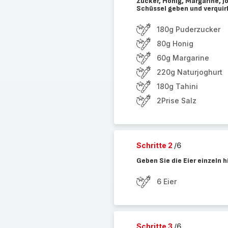
Zucker, Honig, Margarine, J
Schüssel geben und verquir
180g Puderzucker
80g Honig
60g Margarine
220g Naturjoghurt
180g Tahini
2Prise Salz
Schritte 2
/6
Geben Sie die Eier einzeln 
6 Eier
Schritte 3
/6