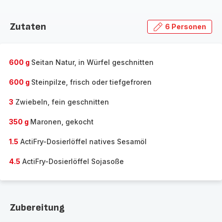
Zutaten
6 Personen
600 g
Seitan Natur, in Würfel geschnitten
600 g
Steinpilze, frisch oder tiefgefroren
3
Zwiebeln, fein geschnitten
350 g
Maronen, gekocht
1.5
ActiFry-Dosierlöffel natives Sesamöl
4.5
ActiFry-Dosierlöffel Sojasoße
Zubereitung