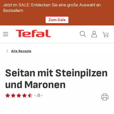
Jetzt im SALE: Entdecken Sie eine große Auswahl an
Bestsellern
Zum Sale
Tefal
Das
Mein
Mein
Homepage
Menü
Konto
Waren
öffnen
Alle Rezepte
Seitan mit Steinpilzen
und Maronen
-
/5
-
ratings.4.5