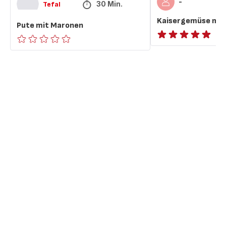
-
30 Min.
Tefal
Kaisergemüse mit 
Pute mit Maronen
ratings.NaN
ratings.0