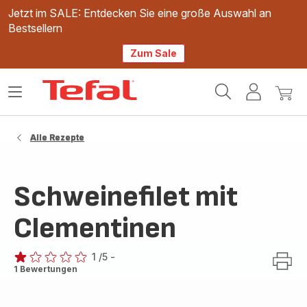
Jetzt im SALE: Entdecken Sie eine große Auswahl an
Bestsellern
Zum Sale
Tefal
Das
Mein
Mein
Homepage
Menü
Konto
Waren
öffnen
Alle Rezepte
Schweinefilet mit
Clementinen
1
/5
-
Bewertung
1 Bewertungen
mit
1