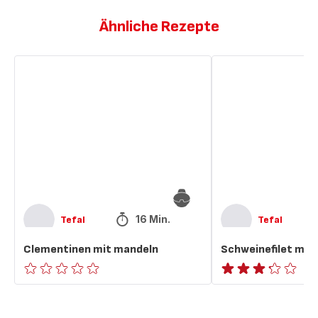
Ähnliche Rezepte
Clementinen
Schweinefilet
mit
mit
mandeln
Curry
16 Min.
Tefal
Tefal
Clementinen mit mandeln
Schweinefilet mit 
ratings.0
ratings.3.2