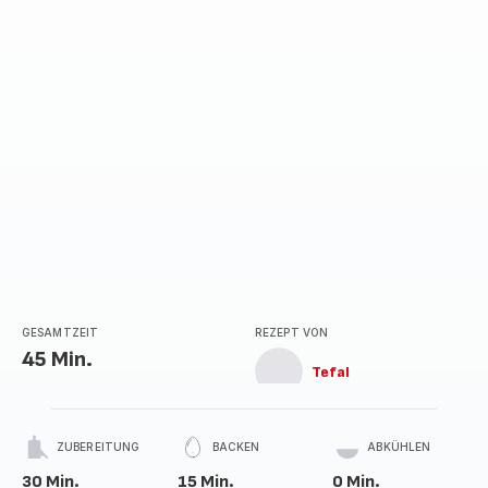
Stern
(Durchschnitt)
GESAMTZEIT
REZEPT VON
45 Min.
Tefal
ZUBEREITUNG
BACKEN
ABKÜHLEN
30 Min.
15 Min.
0 Min.