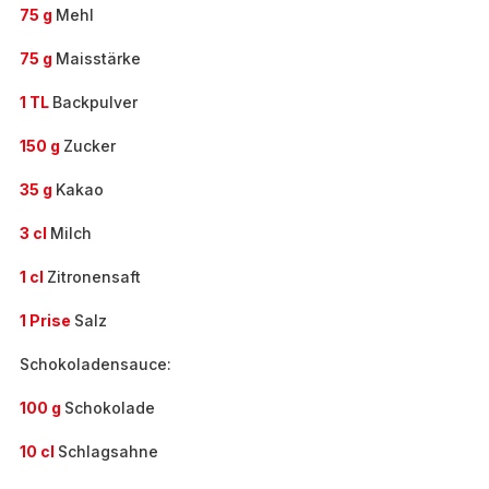
75 g
Mehl
75 g
Maisstärke
1 TL
Backpulver
150 g
Zucker
35 g
Kakao
3 cl
Milch
1 cl
Zitronensaft
1 Prise
Salz
Schokoladensauce:
100 g
Schokolade
10 cl
Schlagsahne