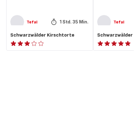
1 Std. 35 Min.
Tefal
Tefal
Schwarzwälder Kirschtorte
Schwarzwälder Ki
Bewertung
ratings.NaN
mit
3
Sternen
(Durchschnitt)