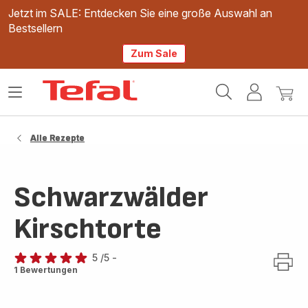
Jetzt im SALE: Entdecken Sie eine große Auswahl an
Bestsellern
Zum Sale
Tefal
Das
Mein
Mein
Homepage
Menü
Konto
Waren
öffnen
Alle Rezepte
Schwarzwälder
Kirschtorte
5
/5
-
Bewertung
1 Bewertungen
mit
5