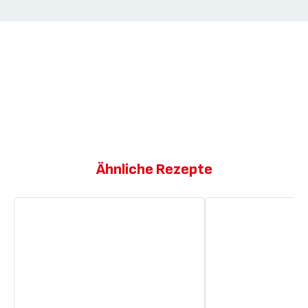
Ähnliche Rezepte
Schwarzwälder
Schwarzwälder
Kirschtorte
Kirschtorte