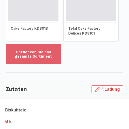
Cake Factory KD8018
Tefal Cake Factory
Délices KD8101
Entdecken Sie das
gesamte Sortiment
Mehr
anzeigen
-
Entdecken
Sie
Zutaten
1 Ladung
das
gesamte
Sortiment
-
Biskuitteig:
6
Ei