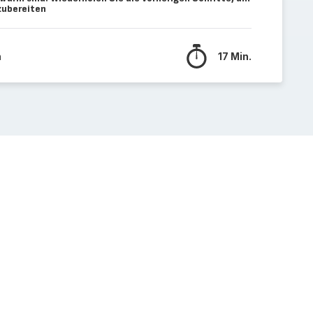
zubereiten
n
17 Min.