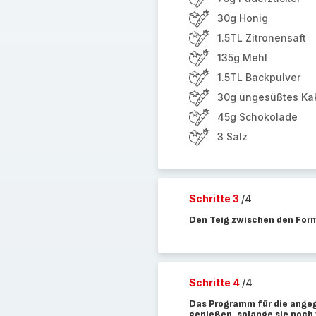
30g Honig
1.5TL Zitronensaft
135g Mehl
1.5TL Backpulver
30g ungesüßtes Ka
45g Schokolade
3 Salz
Schritte 3
/4
Den Teig zwischen den Forme
Schritte 4
/4
Das Programm für die angeg
genießen, solange sie noch 