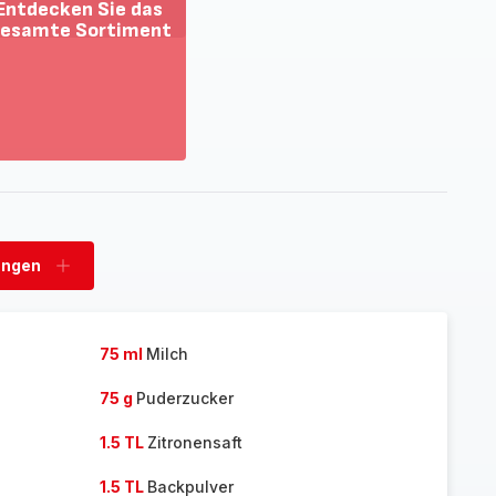
Entdecken Sie das
esamte Sortiment
ehr
zeigen
tdecken
e
as
esamte
rtiment
ungen
n
Ladungen
hinzufügen
75 ml
Milch
75 g
Puderzucker
1.5 TL
Zitronensaft
1.5 TL
Backpulver