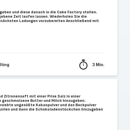
 geben und diese danach in die Cake Factory stellen.
ebene Zeit laufen lassen. Wiederholen Sie die
e nächsten Ladungen vorzubereiten Anschließend mit
lting
3 Min.
d Zitronensaft mit einer Prise Salz in einer
ie geschmolzene Butter und Milch hinzugeben.
gesiebte ungesüßte Kakaopulver und das Backpulver
quirlen und dann die Schokoladenstückchen hinzugeben