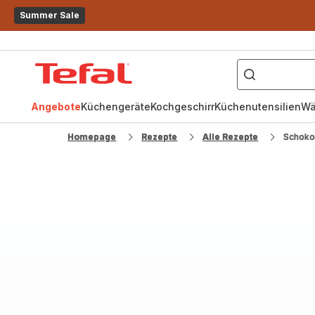
Summer Sale
["OptiGrill","Easy
Fry","Pfanne"]
Tefal
Homepage
Angebote
Küchengeräte
Kochgeschirr
Küchenutensilien
Wä
Homepage
Rezepte
Alle Rezepte
Schoko