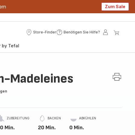
ern
Zum Sale
Store-Finder
Benötigen Sie Hilfe?
Store-
Benötigen
Mein
Mein
Finder
Sie
Konto
Waren
 by Tefal
Hilfe?
n-Madeleines
ngen
ZUBEREITUNG
BACKEN
ABKÜHLEN
0 Min.
20 Min.
0 Min.