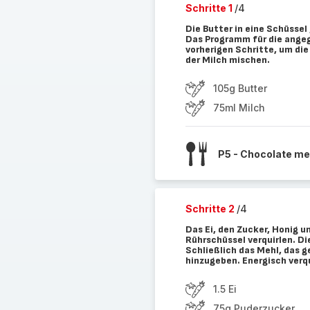
Schritte 1
/4
Die Butter in eine Schüssel
Das Programm für die angeg
vorherigen Schritte, um di
der Milch mischen.
105g Butter
75ml Milch
P5 - Chocolate me
Schritte 2
/4
Das Ei, den Zucker, Honig un
Rührschüssel verquirlen. D
Schließlich das Mehl, das 
hinzugeben. Energisch ver
1.5 Ei
75g Puderzucker