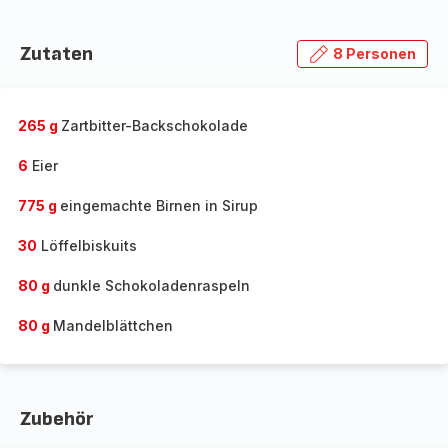
Zutaten
8 Personen
265 g
Zartbitter-Backschokolade
6
Eier
775 g
eingemachte Birnen in Sirup
30
Löffelbiskuits
80 g
dunkle Schokoladenraspeln
80 g
Mandelblättchen
Zubehör