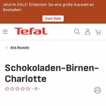
Jetzt im SALE: Entdecken Sie eine große Auswahl an
Bestsellern
Zum Sale
Tefal
Das
Mein
Mein
Homepage
Menü
Konto
Waren
öffnen
Alle Rezepte
Schokoladen-Birnen-
Charlotte
-
/5
-
ratings.0