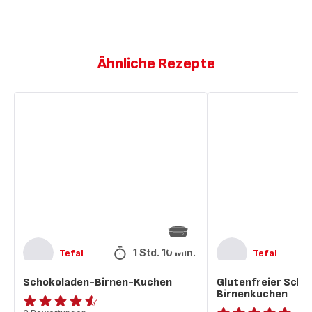
Ähnliche Rezepte
Schokoladen-
Glutenfreier
Birnen-
Schokoladen-
Kuchen
Birnenkuchen
1 Std. 10 Min.
Tefal
Tefal
Schokoladen-Birnen-Kuchen
Glutenfreier Scho
Birnenkuchen