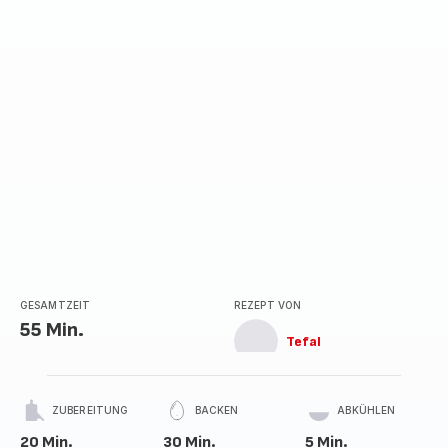
Sternen
(Durchschnitt)
GESAMTZEIT
REZEPT VON
55 Min.
Tefal
ZUBEREITUNG
BACKEN
ABKÜHLEN
20 Min.
30 Min.
5 Min.