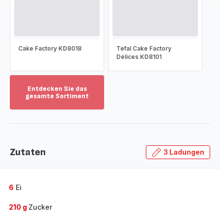
Cake Factory KD8018
Tefal Cake Factory
Délices KD8101
Entdecken Sie das
gesamte Sortiment
Mehr
anzeigen
-
Entdecken
Sie
Zutaten
3 Ladungen
das
gesamte
Sortiment
-
6
Ei
210 g
Zucker