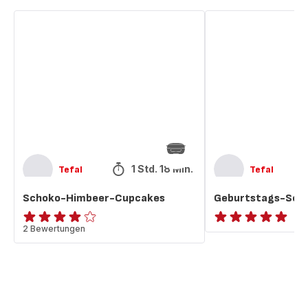
Schoko-
Geburtstags-
Himbeer-
Schoko-
Cupcakes
Cupcakes
1 Std. 18 Min.
Tefal
Tefal
Schoko-Himbeer-Cupcakes
Geburtstags-Sch
Bewertung
2 Bewertungen
ratings.NaN
mit
4
Sternen
(Durchschnitt)