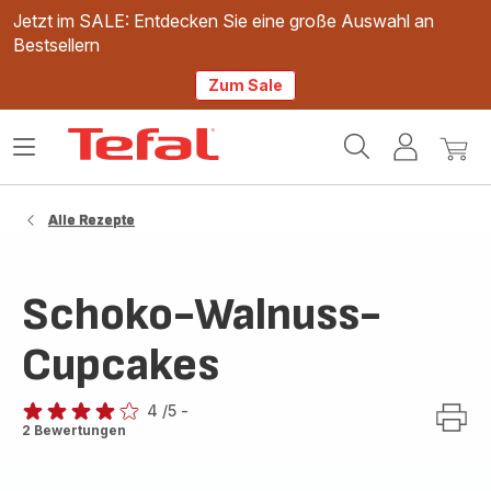
Jetzt im SALE: Entdecken Sie eine große Auswahl an
Bestsellern
Zum Sale
Tefal
Das
Mein
Mein
Homepage
Menü
Konto
Waren
öffnen
Alle Rezepte
Schoko-Walnuss-
Cupcakes
4
/5
-
Bewertung
2 Bewertungen
mit
4