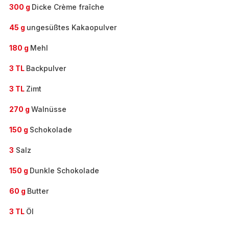
300 g
Dicke Crème fraîche
45 g
ungesüßtes Kakaopulver
180 g
Mehl
3 TL
Backpulver
3 TL
Zimt
270 g
Walnüsse
150 g
Schokolade
3
Salz
150 g
Dunkle Schokolade
60 g
Butter
3 TL
Öl