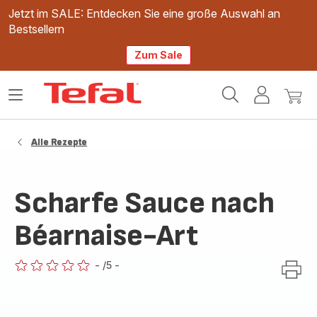
Jetzt im SALE: Entdecken Sie eine große Auswahl an
Bestsellern
Zum Sale
Tefal
Das
Mein
Mein
Homepage
Menü
Konto
Waren
öffnen
Alle Rezepte
Scharfe Sauce nach
Béarnaise-Art
-
/5
-
ratings.0