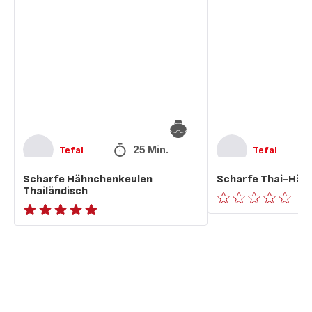
Hähnchenkeulen
Thai-
Thailändisch
Hähnchenkeulen
25 Min.
Tefal
Tefal
Scharfe Hähnchenkeulen
Scharfe Thai-Häh
Thailändisch
ratings.0
ratings.NaN