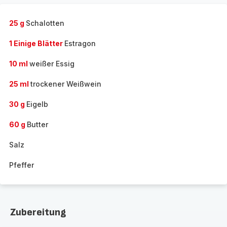
25 g
Schalotten
1 Einige Blätter
Estragon
10 ml
weißer Essig
25 ml
trockener Weißwein
30 g
Eigelb
60 g
Butter
Salz
Pfeffer
Zubereitung