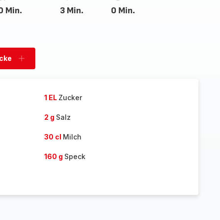
0 Min.
3 Min.
0 Min.
ücke
Stücke
hinzufügen
1 EL
Zucker
2 g
Salz
30 cl
Milch
160 g
Speck