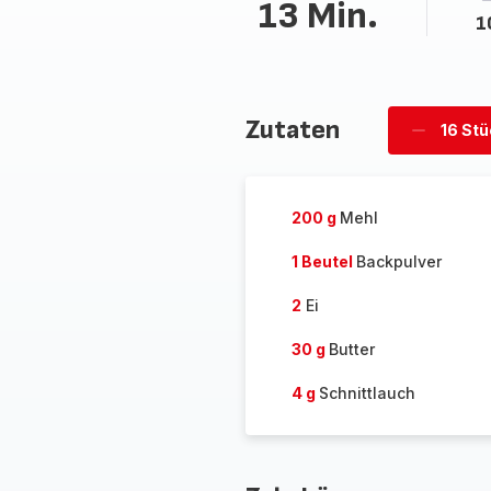
13 Min.
1
Zutaten
16 St
Stücke
löschen
200 g
Mehl
1 Beutel
Backpulver
2
Ei
30 g
Butter
4 g
Schnittlauch