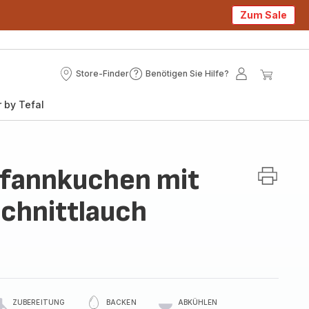
Zum Sale
Store-Finder
Benötigen Sie Hilfe?
Store-
Benötigen
Mein
Mein
Finder
Sie
Konto
Waren
 by Tefal
Hilfe?
Pfannkuchen mit
chnittlauch
ZUBEREITUNG
BACKEN
ABKÜHLEN