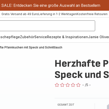
m SALE: Entdecken Sie eine große Auswahl an Bestsellern
Gratis Versand ab 49 Euro
Lieferung in 1-2 Werktagen
Kostenfreie Retouren
schepflege
Zubehör
Service
Rezepte & Inspirationen
Jamie Oliver
te Pfannkuchen mit Speck und Schnittlauch
Herzhafte 
Speck und S
-
/5
-
ratings.0
GESAMTZEIT