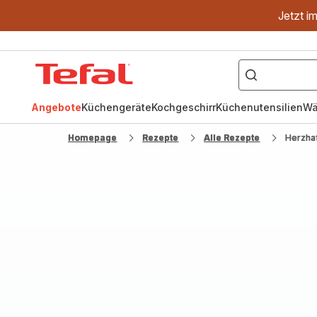
Jetzt i
["OptiGrill","Easy
Fry","Pfanne"]
Tefal
Homepage
Angebote
Küchengeräte
Kochgeschirr
Küchenutensilien
Wä
Homepage
Rezepte
Alle Rezepte
Herzhaf