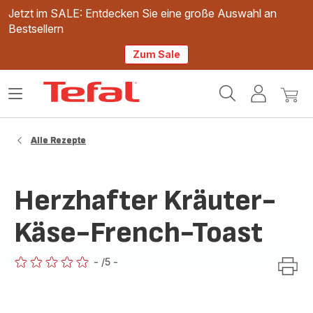
Jetzt im SALE: Entdecken Sie eine große Auswahl an
Bestsellern
Zum Sale
Tefal
Das
Mein
Mein
Homepage
Menü
Konto
Waren
öffnen
Alle Rezepte
Herzhafter Kräuter-
Käse-French-Toast
-
/5
-
ratings.0