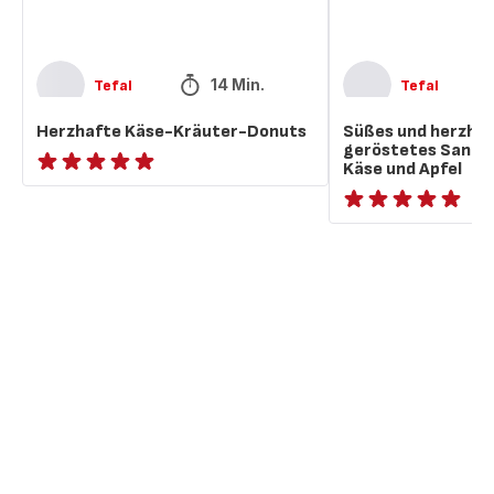
und
Apfel
14 Min.
Tefal
Tefal
Herzhafte Käse-Kräuter-Donuts
Süßes und herzhaf
geröstetes Sandwi
Käse und Apfel
ratings.NaN
ratings.NaN