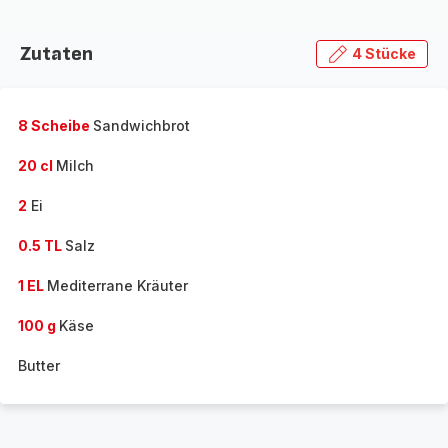
Zutaten
4 Stücke
8 Scheibe
Sandwichbrot
20 cl
Milch
2
Ei
0.5 TL
Salz
1 EL
Mediterrane Kräuter
100 g
Käse
Butter