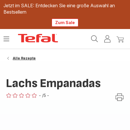
Jetzt im SALE: Entdecken Sie eine große Auswahl an
Bestsellern
Zum Sale
Tefal
Das
Mein
Mein
Homepage
Menü
Konto
Waren
öffnen
Alle Rezepte
Lachs Empanadas
-
/5
-
ratings.0