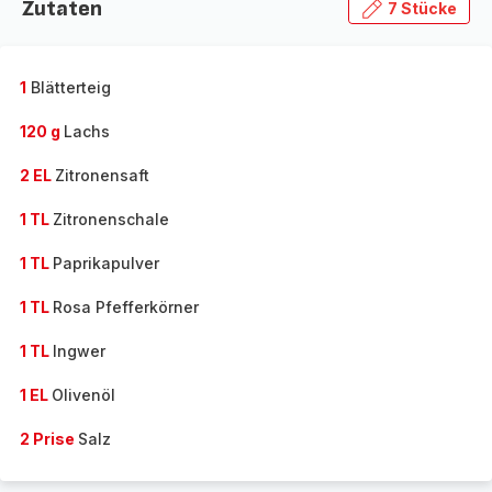
Zutaten
7 Stücke
1
Blätterteig
120 g
Lachs
2 EL
Zitronensaft
1 TL
Zitronenschale
1 TL
Paprikapulver
1 TL
Rosa Pfefferkörner
1 TL
Ingwer
1 EL
Olivenöl
2 Prise
Salz