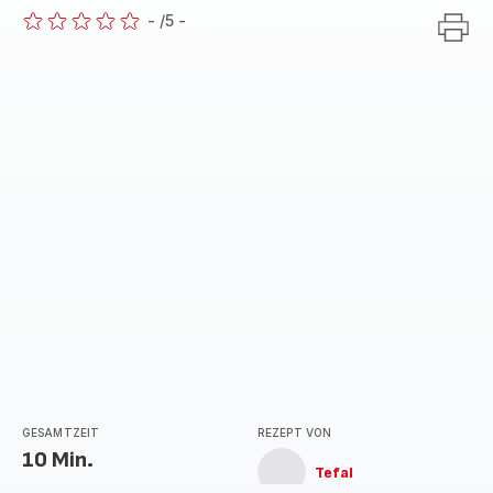
-
/5
-
ratings.0
GESAMTZEIT
REZEPT VON
10 Min.
Tefal