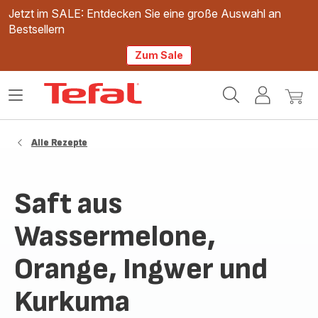
Jetzt im SALE: Entdecken Sie eine große Auswahl an
Bestsellern
Zum Sale
Tefal
Das
Mein
Mein
Homepage
Menü
Konto
Waren
öffnen
Alle Rezepte
Saft aus
Wassermelone,
Orange, Ingwer und
Kurkuma