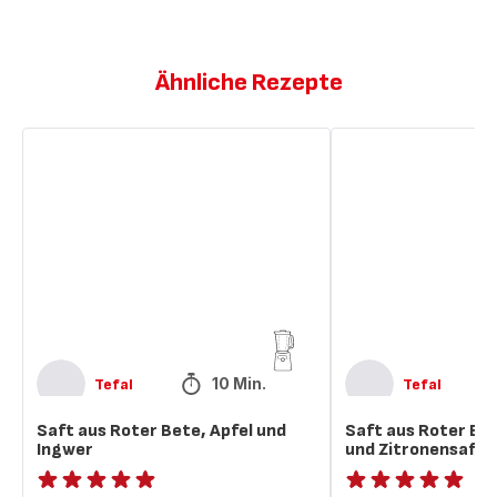
Ähnliche Rezepte
Saft
Saft
aus
aus
Roter
Roter
Bete,
Bete,
Apfel
Erdbeeren
und
und
Ingwer
Zitronensaft
10 Min.
Tefal
Tefal
Saft aus Roter Bete, Apfel und
Saft aus Roter Be
Ingwer
und Zitronensaft