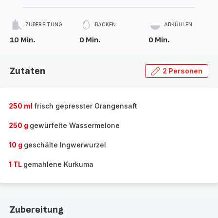
ZUBEREITUNG
BACKEN
ABKÜHLEN
10 Min.
0 Min.
0 Min.
Zutaten
2 Personen
250 ml
frisch gepresster Orangensaft
250 g
gewürfelte Wassermelone
10 g
geschälte Ingwerwurzel
1 TL
gemahlene Kurkuma
Zubereitung