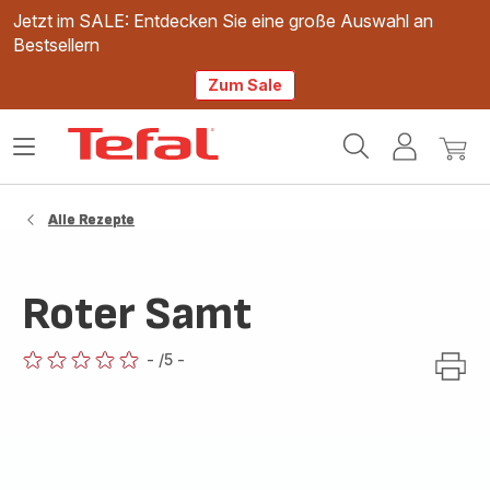
Jetzt im SALE: Entdecken Sie eine große Auswahl an
Bestsellern
Zum Sale
Tefal
Das
Mein
Mein
Homepage
Menü
Konto
Waren
öffnen
Alle Rezepte
Roter Samt
-
/5
-
ratings.0