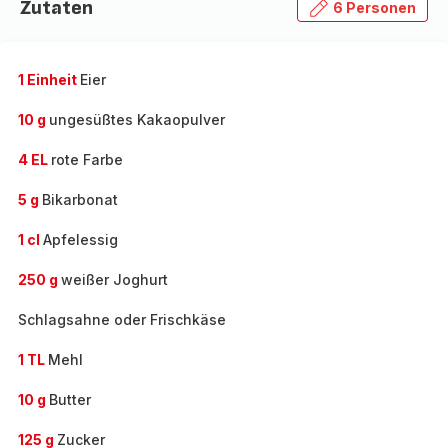
Zutaten
6 Personen
1 Einheit
Eier
10 g
ungesüßtes Kakaopulver
4 EL
rote Farbe
5 g
Bikarbonat
1 cl
Apfelessig
250 g
weißer Joghurt
Schlagsahne oder Frischkäse
1 TL
Mehl
10 g
Butter
125 g
Zucker