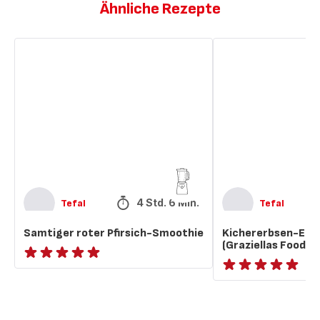
Ähnliche Rezepte
Samtiger
Kichererbsen-
roter
Eintopf
Pfirsich-
mit
Smoothie
Pasta
(Graziellas
Food
Blog)
4 Std. 6 Min.
Tefal
Tefal
Samtiger roter Pfirsich-Smoothie
Kichererbsen-Eint
(Graziellas Food B
ratings.NaN
ratings.NaN